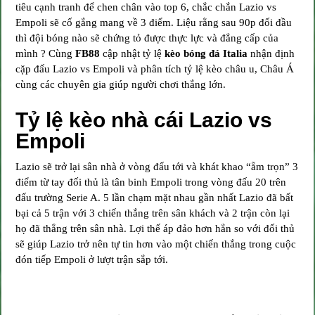
tiêu cạnh tranh để chen chân vào top 6, chắc chắn Lazio vs
Empoli sẽ cố gắng mang về 3 điểm. Liệu rằng sau 90p đối đầu
thì đội bóng nào sẽ chứng tỏ được thực lực và đẳng cấp của
mình ? C
ùng
FB88
cập nhật tỷ lệ
kèo bóng đá Italia
nhận định
cặp đấu
Lazio vs Empoli
và phân tích tỷ lệ kèo châu u, Châu Á
cùng các chuyên gia giúp người chơi thắng lớn.
Tỷ lệ kèo nhà cái
Lazio vs
Empoli
Lazio sẽ trở lại sân nhà ở vòng đấu tới và khát khao “ẵm trọn” 3
điểm từ tay đối thủ là tân binh Empoli trong vòng đấu 20 trên
đấu trường Serie A. 5 lần chạm mặt nhau gần nhất Lazio đã bất
bại cả 5 trận với 3 chiến thắng trên sân khách và 2 trận còn lại
họ đã thắng trên sân nhà. Lợi thế áp đảo hơn hẳn so với đối thủ
sẽ giúp Lazio trở nên tự tin hơn vào một chiến thắng trong cuộc
đón tiếp Empoli ở lượt trận sắp tới.