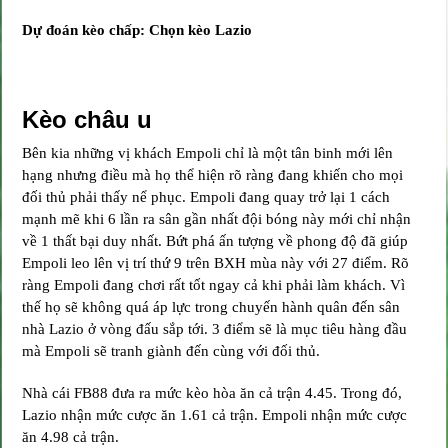
Dự đoán kèo chấp: Chọn kèo
Lazio
Kèo châu u
Bên kia những vị khách Empoli chỉ là một tân binh mới lên
hạng nhưng điều mà họ thể hiện rõ ràng đang khiến cho mọi
đối thủ phải thấy nể phục. Empoli đang quay trở lại 1 cách
mạnh mẽ khi 6 lần ra sân gần nhất đội bóng này mới chỉ nhận
về 1 thất bại duy nhất. Bứt phá ấn tượng về phong độ đã giúp
Empoli leo lên vị trí thứ 9 trên BXH mùa này với 27 điểm. Rõ
ràng Empoli đang chơi rất tốt ngay cả khi phải làm khách. Vì
thế họ sẽ không quá áp lực trong chuyến hành quân đến sân
nhà Lazio ở vòng đấu sắp tới. 3 điểm sẽ là mục tiêu hàng đầu
mà Empoli sẽ tranh giành đến cùng với đối thủ.
Nhà cái FB88 đưa ra mức kèo hòa ăn cả trận 4.45. Trong đó,
Lazio nhận mức cược ăn 1.61 cả trận. Empoli nhận mức cược
ăn 4.98 cả trận.