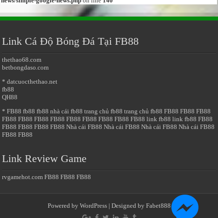
news/simple-google-news.php
on line
140
Link Cá Độ Bóng Đá Tại FB88
thethao68.com
betbongdaso.com
* datcuocthethao.net
fb88
QH88
* FB88
fb88
fb88
nhà cái fb88
trang chủ fb88
trang chủ fb88
FB88
FB88
FB88
FB88
FB88
FB88
FB88
FB88
FB88
FB88
FB88
FB88
link fb88
link fb88
FB88
FB88
FB88
FB88
FB88
Nhà cái FB88
Nhà cái FB88
Nhà cái FB88
Nhà cái FB88
FB88
FB88
Link Review Game
rvgamehot.com
FB88
FB88
FB88
Powered by
WordPress
| Designed by
Fabet888