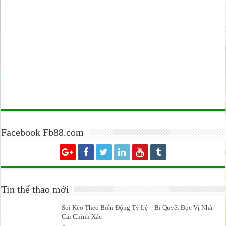
Facebook Fb88.com
Tin thể thao mới
Soi Kèo Theo Biến Động Tỷ Lệ – Bí Quyết Đọc Vị Nhà
Cái Chính Xác