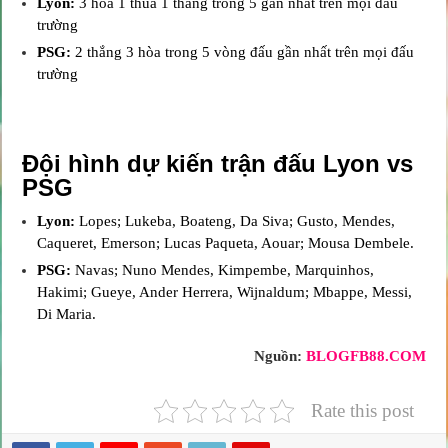
Lyon:
3 hòa 1 thua 1 thắng
trong 5 gần nhất trên mọi đấu
trường
PSG:
2 thắng 3 hòa trong 5 vòng đấu gần nhất trên mọi đấu
trường
Đội hình dự kiến trận đấu
Lyon vs
PSG
Lyon:
Lopes; Lukeba, Boateng, Da Siva; Gusto, Mendes,
Caqueret, Emerson; Lucas Paqueta, Aouar; Mousa Dembele.
PSG:
Navas; Nuno Mendes, Kimpembe, Marquinhos,
Hakimi; Gueye, Ander Herrera, Wijnaldum; Mbappe, Messi,
Di Maria.
Nguồn:
BLOGFB88.COM
Rate this post