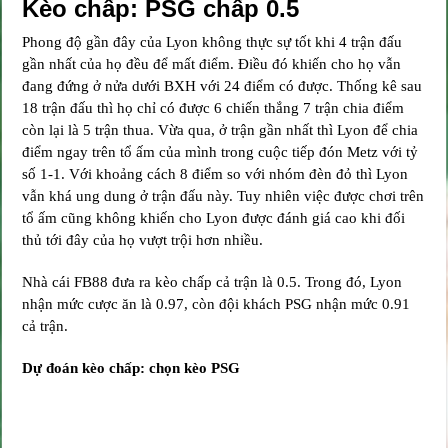
Kèo chấp:
PSG
chấp 0.5
Phong độ gần đây của Lyon không thực sự tốt khi 4 trận đấu
gần nhất của họ đều để mất điểm. Điều đó khiến cho họ vẫn
đang đứng ở nửa dưới BXH với 24 điểm có được. Thống kê sau
18 trận đấu thì họ chỉ có được 6 chiến thắng 7 trận chia điểm
còn lại là 5 trận thua. Vừa qua, ở trận gần nhất thì Lyon để chia
điểm ngay trên tổ ấm của mình trong cuộc tiếp đón Metz với tỷ
số 1-1. Với khoảng cách 8 điểm so với nhóm đèn đỏ thì Lyon
vẫn khá ung dung ở trận đấu này. Tuy nhiên việc được chơi trên
tổ ấm cũng không khiến cho Lyon được đánh giá cao khi đối
thủ tới đây của họ vượt trội hơn nhiều.
Nhà cái FB88 đưa ra kèo chấp cả trận là 0.5. Trong đó,
Lyon
nhận
mức cược ăn là 0.97, còn đội khách
PSG
nhận mức 0.91
cả trận.
Dự đoán kèo chấp: chọn kèo
PSG