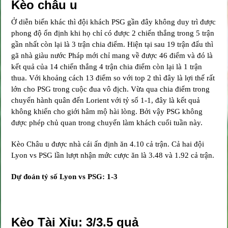
Kèo châu u
Ở diễn biến khác thì đội khách PSG gần đây không duy trì được
phong độ ổn định khi họ chỉ có được 2 chiến thắng trong 5 trận
gần nhất còn lại là 3 trận chia điểm. Hiện tại sau 19 trận đấu thì
gã nhà giàu nước Pháp mới chỉ mang về được 46 điểm và đó là
kết quả của 14 chiến thắng 4 trận chia điểm còn lại là 1 trận
thua. Với khoảng cách 13 điểm so với top 2 thì đây là lợi thế rất
lớn cho PSG trong cuộc đua vô địch. Vừa qua chia điểm trong
chuyến hành quân đến Lorient với tỷ số 1-1, đây là kết quả
không khiến cho giới hâm mộ hài lòng. Bởi vậy PSG không
được phép chủ quan trong chuyến làm khách cuối tuần này.
Kèo Châu u được nhà cái ấn định ăn 4.10 cả trận. Cả hai đội
Lyon vs PSG lần lượt
nhận mức cược ăn là 3.48 và 1.92 cả trận.
Dự đoán tỷ số
Lyon vs PSG
: 1-3
Kèo Tài Xỉu: 3/3.5 quả