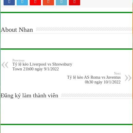
About Nhan
Previous
Tỷ lệ kèo Liverpool vs Shrewsbury
Town 21h00 ngày 9/1/2022
Next
Tỷ lệ kèo AS Roma vs Juventus
0h30 ngày 10/1/2022
Đăng ký làm thành viên