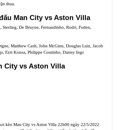
rận thua.
đấu Man City vs Aston Villa
Sterling, De Bruyne, Fernandinho, Rodri, Foden,
igne, Matthew Cash, John McGinn, Douglas Luiz, Jacob
s, Ezri Konsa, Philippe Coutinho, Danny Ings
City vs Aston Villa
 soi kèo Man City vs Aston Villa 22h00 ngày 22/5/2022