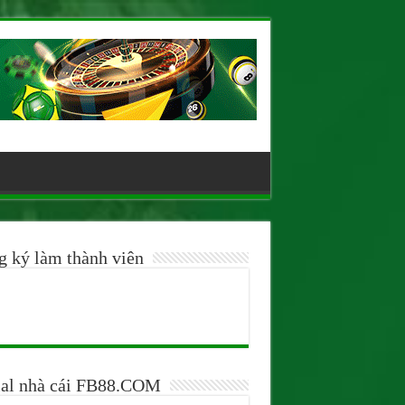
 ký làm thành viên
ial nhà cái FB88.COM