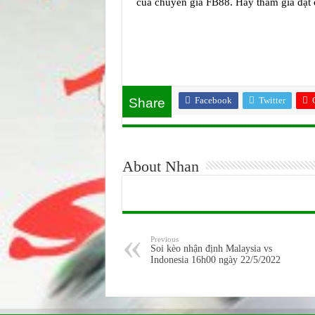
của chuyên gia FB88. Hãy tham gia đặt
Facebook
Twitter
Share
About Nhan
Previous
Soi kèo nhận định Malaysia vs
Indonesia 16h00 ngày 22/5/2022