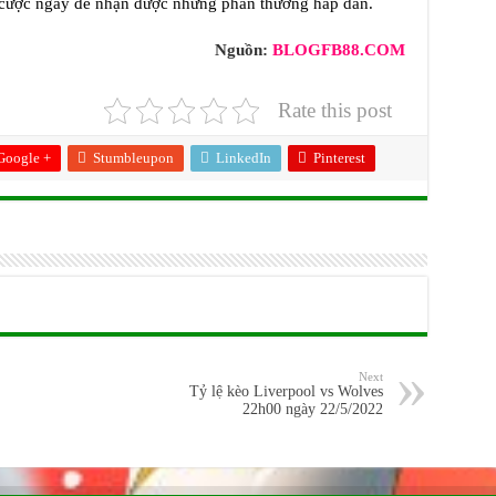
 cược ngay để nhận được những phần thưởng hấp dẫn.
Nguồn:
BLOGFB88.COM
Rate this post
Google +
Stumbleupon
LinkedIn
Pinterest
Next
Tỷ lệ kèo Liverpool vs Wolves
22h00 ngày 22/5/2022