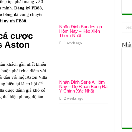
 tiếp tục phải mang về 3
Aston
Villa
ủa mình.
Đăng ký FB88
,
22h00
o bóng đá
cùng chuyên
ngày
22/5/2022
ái uy tín FB88
.
Nhận Định Bundesliga
Hôm Nay – Kèo Xiên
 cá cược
Thơm Nhất
s Aston
1 week ago
Nhà
sân khách gần nhất khiến
 buộc phải chia điểm với
ối đầu với một Aston Villa
Nhận Định Serie A Hôm
g hiện tại là cơ hội để
Nay – Dự Đoán Bóng Đá
lla được đánh giá khó có
Ý Chính Xác Nhất
g thể hiện phong độ tàn
2 weeks ago