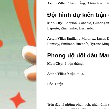
Aston Villa:
2 trận thắng, 3 trận hòa, 5 t
Đội hình dự kiến trận 
Man City:
Ederson, Cancelo, Gündoğan, 
Laporte, Zinchenko, Bernardo.
Aston Villa:
Emiliano Martínez, Lucas D
Ramsey, Emiliano Buendía, Tyrone Ming
Phong độ đối đầu Man 
Man City:
9 trận thắng.
Aston Villa:
9 trận thua.
Hòa 1 trận.
Trên đây là những phân tích, nhận định