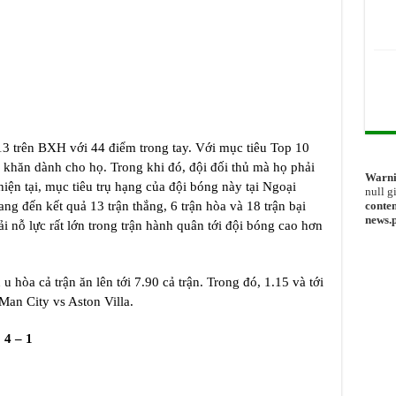
ứ 13 trên BXH với 44 điểm trong tay. Với mục tiêu Top 10
 khăn dành cho họ. Trong khi đó, đội đối thủ mà họ phải
Warn
iện tại, mục tiêu trụ hạng của đội bóng này tại Ngoại
null g
conten
 đến kết quả 13 trận thắng, 6 trận hòa và 18 trận bại
news.
i nỗ lực rất lớn trong trận hành quân tới đội bóng cao hơn
u hòa cả trận ăn lên tới 7.90 cả trận. Trong đó, 1.15 và tới
Man City vs Aston Villa.
 4 – 1