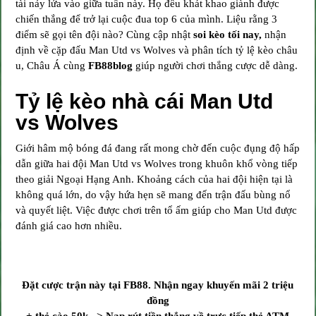
tài nảy lửa vào giữa tuần này. Họ đều khát khao giành được
Wolves
0h30
chiến thắng để trở lại cuộc đua top 6 của mình. Liệu rằng 3
ngày
điểm sẽ gọi tên đội nào? Cùng cập nhật
4/1/2022
soi kèo tối nay,
nhận
định về cặp đấu Man Utd vs Wolves và phân tích tỷ lệ kèo châu
u, Châu Á cùng
FB88blog
giúp người chơi thắng cược dễ dàng.
Tỷ lệ kèo nhà cái Man Utd
vs Wolves
Giới hâm mộ bóng đá đang rất mong chờ đến cuộc đụng độ hấp
dẫn giữa hai đội Man Utd vs Wolves trong khuôn khổ vòng tiếp
theo giải Ngoại Hạng Anh. Khoảng cách của hai đội hiện tại là
không quá lớn, do vậy hứa hẹn sẽ mang đến trận đấu bùng nổ
và quyết liệt. Việc được chơi trên tổ ấm giúp cho Man Utd được
đánh giá cao hơn nhiều.
Đặt cược trận này tại
FB88
. Nhận ngay khuyến mãi 2 triệu
đồng