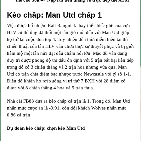
+ thẻ cào 50k –> Nạp rút tiền thắng về trực tiếp thẻ ATM
Kèo chấp:
Man Utd
chấp 1
Việc được bổ nhiệm Ralf Rangnick thay thế chiếc ghế của cựu
HLV cũ thì ông đã thổi một làn gió mới đến với Man Utd giúp
họ trở lại cuộc đua top 4. Tuy nhiên đến thời điểm hiện tại thì
chiến thuật của tân HLV vẫn chưa thực sự thuyết phục và bị giới
hâm mộ một lần nữa đặt dấu chấm hỏi lớn. Mặc dù vẫn đang
duy trì được phong độ thi đấu ổn định với 5 trận bất bại liên tiếp
trong đó có 3 chiến thắng và 2 trận hòa nhưng vừa qua, Man
Utd có trận chia điểm bạc nhược trước Newcastle với tỷ số 1-1.
Điều đó khiến họ rơi xuống vị trí thứ 7 BXH với 28 điểm có
được với 8 chiến thắng 4 hòa và 5 trận thua.
Nhà cái FB88 đưa ra kèo chấp cả trận là 1. Trong đó,
Man Utd
nhận
mức cược ăn là -0.91, còn đội khách
Wolves
nhận mức
0.86 cả trận.
Dự đoán kèo chấp: chọn kèo
Man Utd