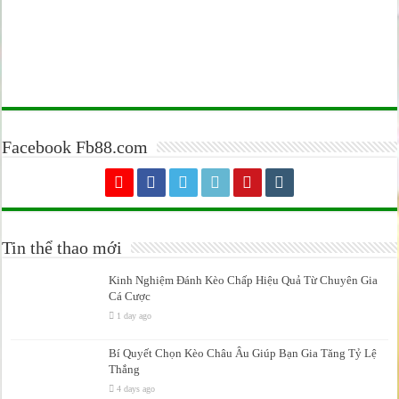
Facebook Fb88.com
Tin thể thao mới
Kinh Nghiệm Đánh Kèo Chấp Hiệu Quả Từ Chuyên Gia
Cá Cược
1 day ago
Bí Quyết Chọn Kèo Châu Âu Giúp Bạn Gia Tăng Tỷ Lệ
Thắng
4 days ago