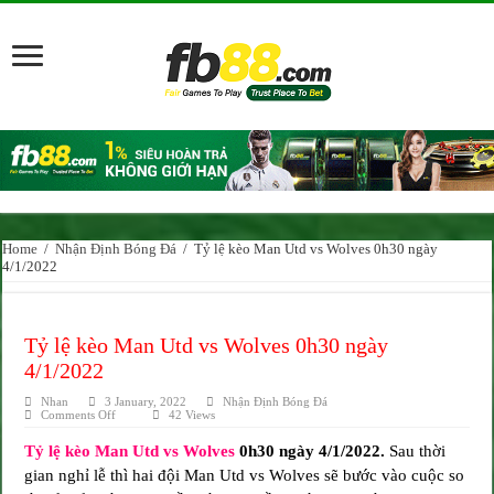
Home
/
Nhận Định Bóng Đá
/
Tỷ lệ kèo Man Utd vs Wolves 0h30 ngày
4/1/2022
Tỷ lệ kèo Man Utd vs Wolves 0h30 ngày
4/1/2022
Nhan
3 January, 2022
Nhận Định Bóng Đá
on
Comments Off
42 Views
Tỷ
lệ
Tỷ lệ kèo Man Utd vs Wolves
0h30 ngày 4/1/2022.
Sau thời
kèo
Man
gian nghỉ lễ thì hai đội Man Utd vs Wolves sẽ bước vào cuộc so
Utd
vs