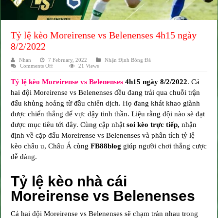
Tỷ lệ kèo Moreirense vs Belenenses 4h15 ngày
8/2/2022
Nhan
7 February, 2022
Nhận Định Bóng Đá
on
Comments Off
21 Views
Tỷ
lệ
Tỷ lệ kèo Moreirense vs Belenenses
4h15 ngày 8/2/2022
.
Cả
kèo
Moreirense
hai đội Moreirense vs Belenenses đều đang trải qua chuỗi trận
vs
Belenenses
đấu khủng hoảng từ đầu chiến dịch. Họ đang khát khao giành
4h15
ngày
được chiến thắng để vực dậy tinh thần. Liệu rằng đội nào sẽ đạt
8/2/2022
được mục tiêu tới đây. Cùng cập nhật
soi kèo trực tiếp,
nhận
định về cặp đấu Moreirense vs Belenenses và phân tích tỷ lệ
kèo châu u, Châu Á cùng
FB88blog
giúp người chơi thắng cược
dễ dàng.
Tỷ lệ kèo nhà cái
Moreirense vs Belenenses
Cả hai đội Moreirense vs Belenenses sẽ chạm trán nhau trong