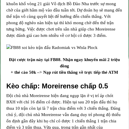
khuôn khổ vòng 21 giải Vô địch Bồ Đào Nha trước sự mong
chờ của giới hâm mộ vào đầu tuần tới. Dự đoán họ sẽ mang đến
thế trận vô cùng quyết liệt để hướng đến chiến thắng. Với
phong độ nghèo nàn hiện tại thì khó mong chờ đến thế trận
tưng bừng. Việc được chơi trên sân nhà giúp cho Moreirense
được đánh giá cao hơn nhiều về cơ hội có được 3 điểm.
Đặt cược trận này tại
FB88
. Nhận ngay khuyến mãi 2 triệu
đồng
+ thẻ cào 50k –> Nạp rút tiền thắng về trực tiếp thẻ ATM
Kèo chấp: Moreirense
chấp 0.5
Đội chủ nhà Moreirense hiện đang ngụp lặn ở vị trí áp chót
BXH với chỉ 16 điểm có được. Hiện tại sau 20 trận đấu thì họ
thua 10 trận còn lại là 7 trận chia điểm với 3 chiến thắng. Đáng
chú ý, đội chủ nhà Moreirense vẫn đang duy trì phong độ thiếu
ổn định gần đây khi họ chỉ có được 1 chiến thắng 1 trận chia
điểm và 3 trận thua. Vừa qua, trong trận gần nhất của