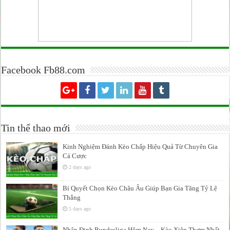
Facebook Fb88.com
Tin thể thao mới
Kinh Nghiệm Đánh Kèo Chấp Hiệu Quả Từ Chuyên Gia
Cá Cược
2 days ago
Bí Quyết Chọn Kèo Châu Âu Giúp Bạn Gia Tăng Tỷ Lệ
Thắng
5 days ago
Nhận Định Bundesliga Hôm Nay – Kèo Xiên Thơm Nhất