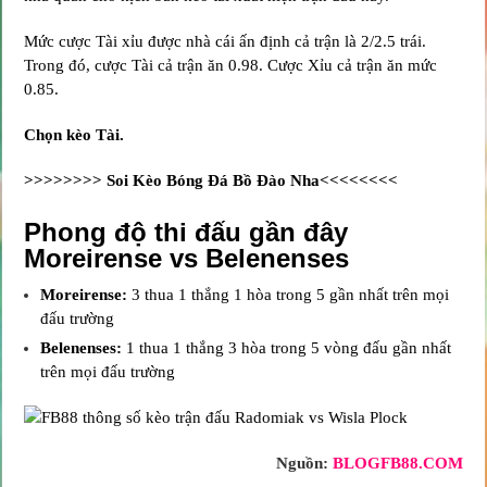
Mức cược Tài xỉu được nhà cái ấn định cả trận là 2/2.5 trái.
Trong đó, cược Tài cả trận ăn 0.98. Cược Xỉu cả trận ăn mức
0.85.
Chọn kèo Tài.
>>>>>>>> Soi Kèo Bóng Đá Bồ Đào Nha<<<<<<<<
Phong độ thi đấu gần đây
Moreirense vs Belenenses
Moreirense:
3 thua 1 thắng 1 hòa
trong 5 gần nhất trên mọi
đấu trường
Belenenses:
1 thua 1 thắng 3 hòa trong 5 vòng đấu gần nhất
trên mọi đấu trường
Nguồn:
BLOGFB88.COM