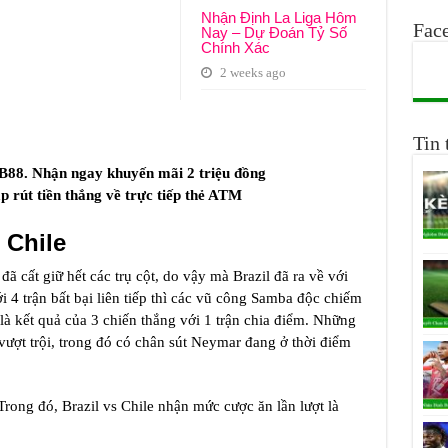
Nhận Định La Liga Hôm
Fac
Nay – Dự Đoán Tỷ Số
Chính Xác
2 weeks ago
Tin 
FB88. Nhận ngay khuyến mãi 2 triệu đồng
p rút tiền thắng về trực tiếp thẻ ATM
 Chile
ã cất giữ hết các trụ cột, do vậy mà Brazil đã ra về với
i 4 trận bất bại liên tiếp thì các vũ công Samba độc chiếm
à kết quả của 3 chiến thắng với 1 trận chia điểm. Những
 vượt trội, trong đó có chân sút Neymar đang ở thời điểm
Trong đó, Brazil vs Chile nhận mức cược ăn lần lượt là