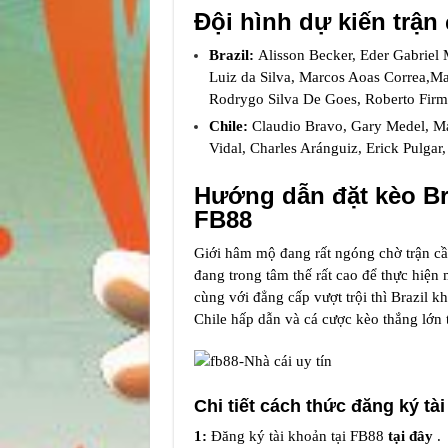
Đội hình dự kiến trận 
Brazil:
Alisson Becker, Eder Gabriel 
Luiz da Silva, Marcos Aoas Correa,Ma
Rodrygo Silva De Goes, Roberto Firmi
Chile:
Claudio Bravo, Gary Medel, Ma
Vidal, Charles Aránguiz, Erick Pulgar
Hướng dẫn đặt kèo Braz
FB88
Giới hâm mộ đang rất ngóng chờ trận cầu
đang trong tâm thế rất cao để thực hiệ
cùng với đẳng cấp vượt trội thì
Brazil
kh
Chile
hấp dẫn và cá cược kèo thắng lớn t
Chi tiết cách thức đăng ký tà
1:
Đăng ký tài khoản tại FB88
tại đây
.