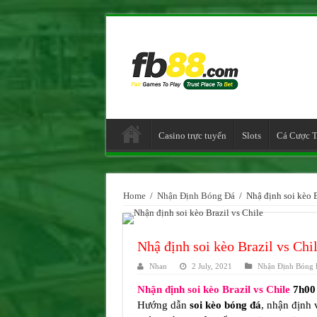
Casino trực tuyến
Slots
Cá Cược T
Home
/
Nhận Định Bóng Đá
/
Nhậ định soi kèo 
Nhậ định soi kèo Brazil vs Ch
Nhan
2 July, 2021
Nhận Định Bóng 
Nhận định soi kèo Brazil vs Chile
7h00 
Hướng dẫn
soi kèo bóng đá
, nhận định 