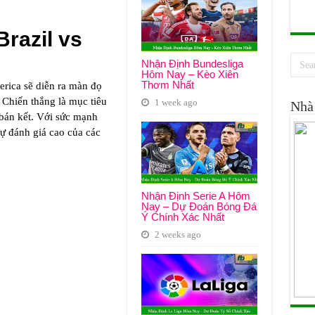
Chile
7h00
ngày
Brazil vs
03/07/2021
Nhận Định Bundesliga
Hôm Nay – Kèo Xiên
Thơm Nhất
rica sẽ diễn ra màn đọ
. Chiến thắng là mục tiêu
1 week ago
Nhà
bán kết. Với sức mạnh
 sự đánh giá cao của các
Nhận Định Serie A Hôm
Nay – Dự Đoán Bóng Đá
Ý Chính Xác Nhất
2 weeks ago