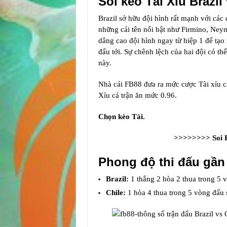
Soi kèo Tài Xỉu Brazil
Brazil sở hữu đội hình rất mạnh với các 
những cái tên nổi bật như Firmino, Ney
dâng cao đội hình ngay từ hiệp 1 để tạo r
đấu tới. Sự chênh lệch của hai đội có thể
này.
Nhà cái FB88 đưa ra mức cược Tài xỉu cả 
Xỉu cả trận ăn mức 0.96.
Chọn kèo Tài.
>>>>>>>> Soi
Phong độ thi đấu gần 
Brazil:
1 thắng 2 hòa 2 thua trong 5 
Chile:
1 hòa 4 thua trong 5 vòng đấu 