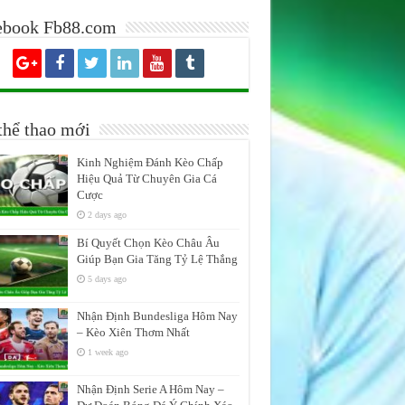
ebook Fb88.com
thể thao mới
Kinh Nghiệm Đánh Kèo Chấp
Hiệu Quả Từ Chuyên Gia Cá
Cược
2 days ago
Bí Quyết Chọn Kèo Châu Âu
Giúp Bạn Gia Tăng Tỷ Lệ Thắng
5 days ago
Nhận Định Bundesliga Hôm Nay
– Kèo Xiên Thơm Nhất
1 week ago
Nhận Định Serie A Hôm Nay –