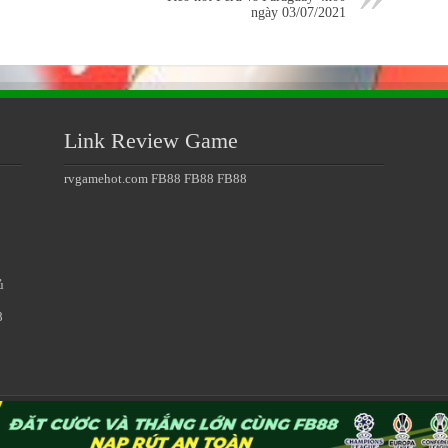
ngày 03/07/2021
Link Review Game
rvgamehot.com
FB88
FB88
FB88
ủ
8