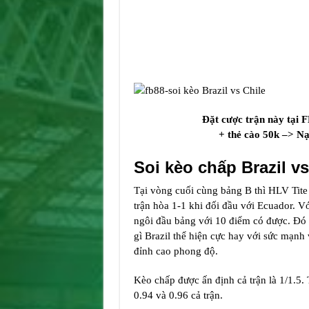
Đặt cược trận này tại 
+ thẻ cào 50k –> Nạ
Soi kèo chấp Brazil vs
Tại vòng cuối cùng bảng B thì HLV Tite đ
trận hòa 1-1 khi đối đầu với Ecuador. Vớ
ngôi đầu bảng với 10 điểm có được. Đó l
gì Brazil thể hiện cực hay với sức mạnh
đỉnh cao phong độ.
Kèo chấp được ấn định cả trận là 1/1.5. 
0.94 và 0.96 cả trận.