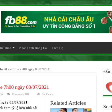
hể Thao
Nhận Định Bóng Đá
Liên Hệ
Brazil vs Chile 7h00 ngày 03/07/2021
Đăng
ile 7h00 ngày 03/07/2021
on
Đá
Comments Off
95 Views
Nhậ
định
Related Articles
ngày 03/07/2021
.
soi
Soc
kèo
và xem tỷ lệ kèo nhà cái
Brazil
vs