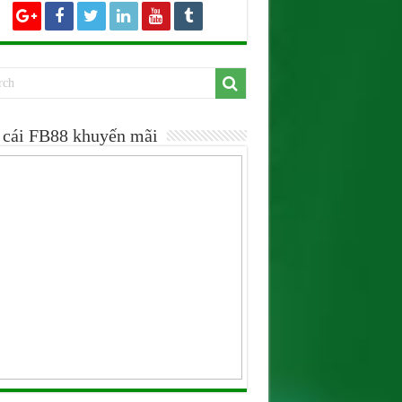
 cái FB88 khuyến mãi