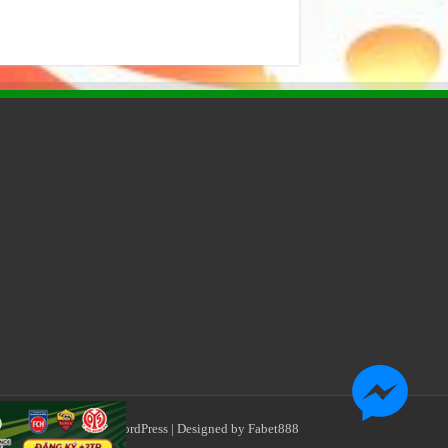
Powered by
WordPress
| Designed by
Fabet888