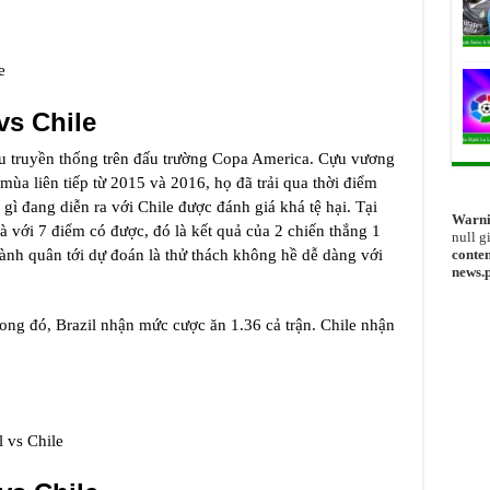
vs Chile
iàu truyền thống trên đấu trường Copa America. Cựu vương
mùa liên tiếp từ 2015 và 2016, họ đã trải qua thời điểm
gì đang diễn ra với Chile được đánh giá khá tệ hại. Tại
Warn
 với 7 điểm có được, đó là kết quả của 2 chiến thắng 1
null g
conten
hành quân tới dự đoán là thử thách không hề dễ dàng với
news.
rong đó,
Brazil
nhận mức cược ăn 1.36 cả trận.
Chile
nhận