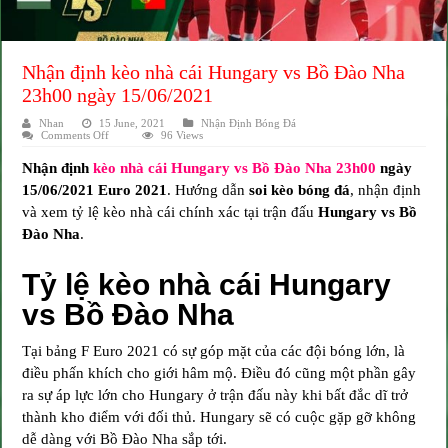
Nhận định kèo nhà cái Hungary vs Bồ Đào Nha
23h00 ngày 15/06/2021
Nhan
15 June, 2021
Nhận Định Bóng Đá
on
Comments Off
96 Views
Nhận
định
Nhận định
kèo nhà cái Hungary vs Bồ Đào Nha 23h00
ngày
kèo
nhà
15/06/2021 Euro 2021
. Hướng dẫn
soi kèo bóng đá
, nhận định
cái
Hungary
và xem tỷ lệ kèo nhà cái chính xác tại trận đấu
Hungary vs Bồ
vs
Bồ
Đào Nha
.
Đào
Nha
23h00
Tỷ lệ kèo nhà cái Hungary
ngày
15/06/2021
vs Bồ Đào Nha
Tại bảng F Euro 2021 có sự góp mặt của các đội bóng lớn, là
điều phấn khích cho giới hâm mộ. Điều đó cũng một phần gây
ra sự áp lực lớn cho Hungary ở trận đấu này khi bất đắc dĩ trở
thành kho điểm với đối thủ. Hungary sẽ có cuộc gặp gỡ không
dễ dàng với Bồ Đào Nha sắp tới.