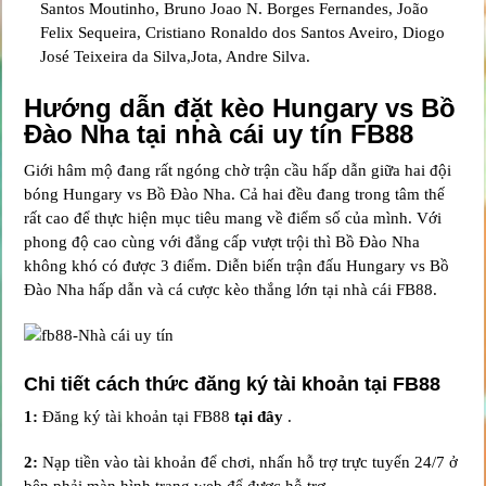
Santos Moutinho, Bruno Joao N. Borges Fernandes, João
Felix Sequeira, Cristiano Ronaldo dos Santos Aveiro, Diogo
José Teixeira da Silva,Jota, Andre Silva.
Hướng dẫn đặt kèo Hungary vs Bồ
Đào Nha tại nhà cái uy tín FB88
Giới hâm mộ đang rất ngóng chờ trận cầu hấp dẫn giữa hai đội
bóng Hungary vs Bồ Đào Nha. Cả hai đều đang trong tâm thế
rất cao để thực hiện mục tiêu mang về điểm số của mình. Với
phong độ cao cùng với đẳng cấp vượt trội thì
Bồ Đào Nha
không khó có được 3 điểm
. Diễn biến trận đấu
Hungary vs Bồ
Đào Nha
hấp dẫn và cá cược kèo thắng lớn tại nhà cái FB88.
Chi tiết cách thức đăng ký tài khoản tại FB88
1:
Đăng ký tài khoản tại FB88
tại đây
.
2:
Nạp tiền vào tài khoản để chơi, nhấn hỗ trợ trực tuyến 24/7 ở