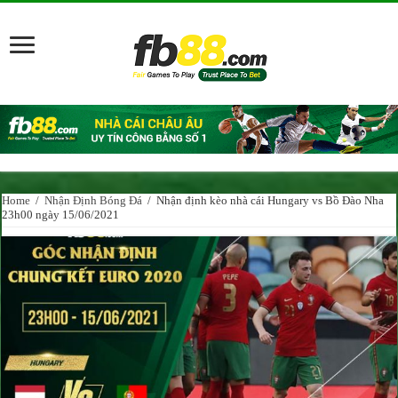
Home
/
Nhận Định Bóng Đá
/
Nhận định kèo nhà cái Hungary vs Bồ Đào Nha
23h00 ngày 15/06/2021