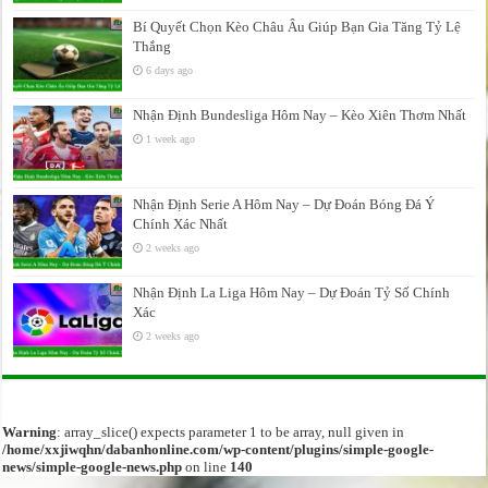
Bí Quyết Chọn Kèo Châu Âu Giúp Bạn Gia Tăng Tỷ Lệ
Thắng
6 days ago
Nhận Định Bundesliga Hôm Nay – Kèo Xiên Thơm Nhất
1 week ago
Nhận Định Serie A Hôm Nay – Dự Đoán Bóng Đá Ý
Chính Xác Nhất
2 weeks ago
Nhận Định La Liga Hôm Nay – Dự Đoán Tỷ Số Chính
Xác
2 weeks ago
Warning
: array_slice() expects parameter 1 to be array, null given in
/home/xxjiwqhn/dabanhonline.com/wp-content/plugins/simple-google-
news/simple-google-news.php
on line
140