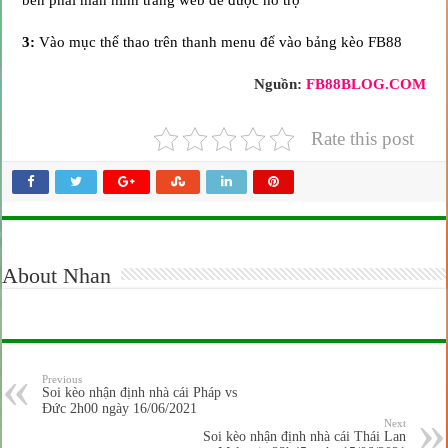
bên phải màn hình trang web để được hỗ trợ
3:
Vào mục thể thao trên thanh menu để vào bảng kèo FB88
Nguồn:
FB88BLOG.COM
Rate this post
About Nhan
Previous
Soi kèo nhận định nhà cái Pháp vs
Đức 2h00 ngày 16/06/2021
Next
Soi kèo nhận định nhà cái Thái Lan