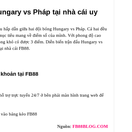
ngary vs Pháp tại nhà cái uy
u hấp dẫn giữa hai đội bóng Hungary vs Pháp. Cả hai đều
n mục tiêu mang về điểm số của mình. Với phong độ cao
ng khó có được 3 điểm
. Diễn biến trận đấu
Hungary vs
ại nhà cái FB88.
i khoản tại FB88
hỗ trợ trực tuyến 24/7 ở bên phải màn hình trang web để
ể vào bảng kèo FB88
Nguồn:
FB88BLOG.COM