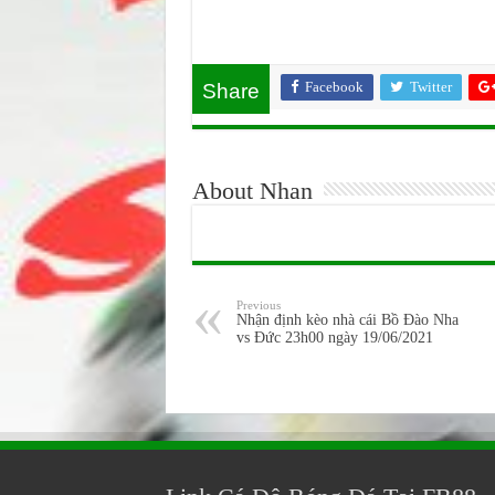
Facebook
Twitter
Share
About Nhan
Previous
Nhận định kèo nhà cái Bồ Đào Nha
vs Đức 23h00 ngày 19/06/2021