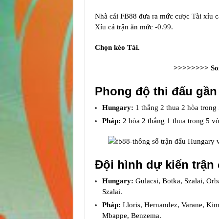
Nhà cái FB88 đưa ra mức cược Tài xỉu cả 
Xỉu cả trận ăn mức -0.99.
Chọn kèo Tài.
>>>>>>>> So
Phong độ thi đấu gần
Hungary:
1 thắng 2 thua 2 hòa trong
Pháp:
2 hòa 2 thắng 1 thua trong 5 v
Đội hình dự kiến trậ
Hungary:
Gulacsi, Botka, Szalai, Orba
Szalai.
Pháp:
Lloris, Hernandez, Varane, Kim
Mbappe, Benzema.