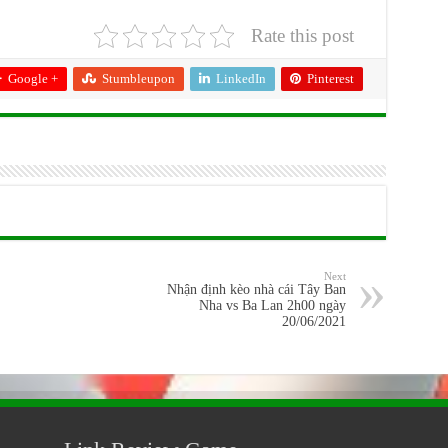
Rate this post
Google +
Stumbleupon
LinkedIn
Pinterest
Next
Nhận định kèo nhà cái Tây Ban
Nha vs Ba Lan 2h00 ngày
20/06/2021