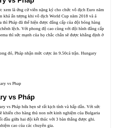
ry vs Pháp
ợc xem là ứng cử viên nặng ký cho chức vô địch Euro năm
 tên khá ấn tượng khi vô địch World Cup năm 2018 và á
 thì Pháp đã thể hiện được đẳng cấp của đội bóng hàng
n chênh lệch. Với phong độ cao cùng với đội hình đẳng cấp
zema thì sức mạnh của họ chắc chắn sẽ được khẳng định ở
rong đó,
Pháp
nhận mức cược ăn 9.50cả trận.
Hungary
ary vs Pháp
ry vs Pháp hứa hẹn sẽ rất kịch tính và hấp dẫn. Với sức
ẽ khiến cho hàng thủ non nớt kinh nghiệm của Bulgaria
ối đầu giữa hai đội kết thúc với 3 bàn thắng được ghi.
nhiệm cao của các chuyên gia.