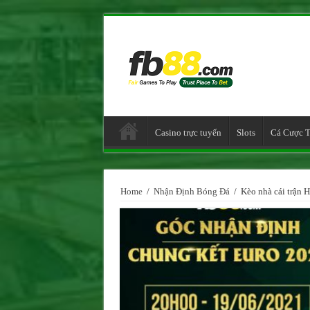
Casino trực tuyến
Slots
Cá Cược T
Home
/
Nhận Định Bóng Đá
/
Kèo nhà cái trận 