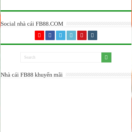
Social nhà cái FB88.COM
Nhà cái FB88 khuyến mãi