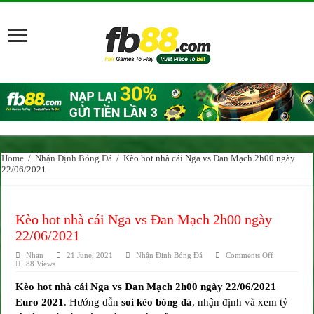
Home
/
Nhận Định Bóng Đá
/
Kèo hot nhà cái Nga vs Đan Mạch 2h00 ngày
22/06/2021
Kèo hot nhà cái Nga vs Đan Mạch 2h00 ngày
22/06/2021
on
Nhan
21 June, 2021
Nhận Định Bóng Đá
Comments Off
Kèo
88 Views
hot
nhà
Kèo hot nhà cái Nga vs Đan Mạch 2h00 ngày 22/06/2021
cái
Nga
Euro 2021
. Hướng dẫn
soi kèo bóng đá
, nhận định và xem tỷ
vs
Đan