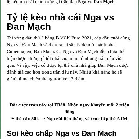
lệ kèo nhà cái chính xác tại trận đấu
Nga vs Đan Mạch
.
Mạch
2h00
ngày
Tỷ lệ kèo nhà cái Nga vs
22/06/2021
Đan Mạch
Tại vòng đấu thứ 3 bảng B VCK Euro 2021, cặp đấu cuối cùng
Nga và Đan Mạch sẽ diễn ra tại sân Parken ở thành phố
Copenhagen, Đan Mạch. Cả Nga và Đan Mạch đều chưa thể
hiện được những gì tốt nhất của mình ở những trận đấu vừa
qua. Vì vậy, việc có được lợi thế chủ nhà giúp Đan Mạch được
đánh giá cao hơn trong trận đấu này. Nhiều khả năng họ sẽ
giành được chiến thắng trọn vẹn 3 điểm.
Đặt cược trận này tại FB88. Nhận ngay khuyến mãi 2 triệu
đồng
+ thẻ cào 50k –> Nạp rút tiền thắng về trực tiếp thẻ ATM
Soi kèo chấp Nga vs Đan Mạch