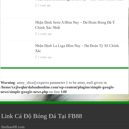
1 week ago
Nhận Định Serie A Hôm Nay – Dự Đoán Bóng Đá Ý
Chính Xác Nhất
2 weeks ago
Nhận Định La Liga Hôm Nay – Dự Đoán Tỷ Số Chính
Xác
2 weeks ago
Warning
: array_slice() expects parameter 1 to be array, null given in
/home/xxjiwqhn/dabanhonline.com/wp-content/plugins/simple-google-
news/simple-google-news.php
on line
140
Link Cá Độ Bóng Đá Tại FB88
thethao68.com