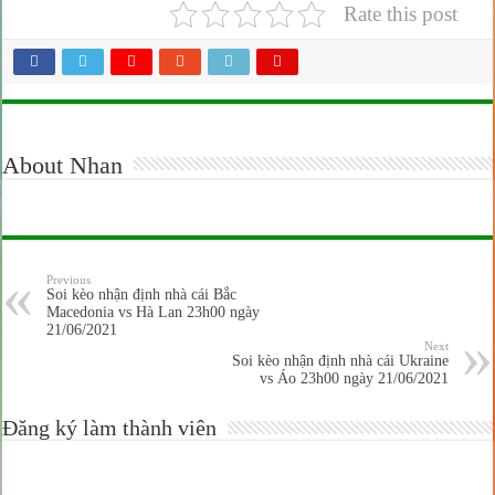
Rate this post
About Nhan
Previous
Soi kèo nhận định nhà cái Bắc
Macedonia vs Hà Lan 23h00 ngày
21/06/2021
Next
Soi kèo nhận định nhà cái Ukraine
vs Áo 23h00 ngày 21/06/2021
Đăng ký làm thành viên