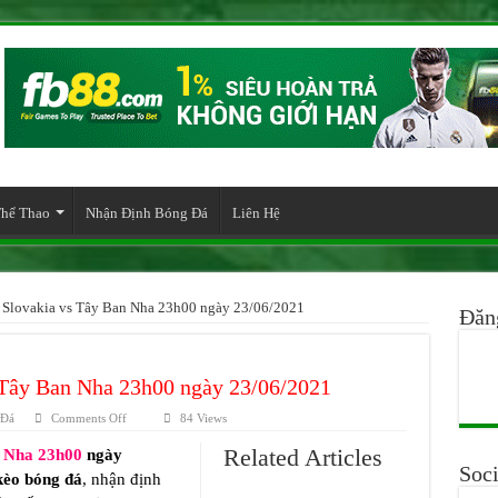
hể Thao
Nhận Định Bóng Đá
Liên Hệ
h Slovakia vs Tây Ban Nha 23h00 ngày 23/06/2021
Đăng
 Tây Ban Nha 23h00 ngày 23/06/2021
on
 Đá
Comments Off
84 Views
Soi
kèo
Related Articles
n Nha 23h00
ngày
nhận
Soc
định
kèo bóng đá
, nhận định
Slovakia
vs