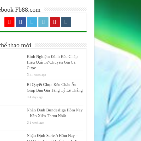
ebook Fb88.com
thể thao mới
Kinh Nghiệm Đánh Kèo Chấp
Hiệu Quả Từ Chuyên Gia Cá
Cược
21 hours ago
Bí Quyết Chọn Kèo Châu Âu
Giúp Bạn Gia Tăng Tỷ Lệ Thắng
4 days ago
Nhận Định Bundesliga Hôm Nay
– Kèo Xiên Thơm Nhất
1 week ago
Nhận Định Serie A Hôm Nay –