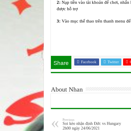
2:
Nạp tiền vào tài khoản để chơi, nhấn 
được hỗ trợ
3:
Vào mục thể thao trên thanh menu đ
Facebook
Twitter
Share
About Nhan
Previous
Soi kèo nhận định Đức vs Hungary
2h00 ngày 24/06/2021