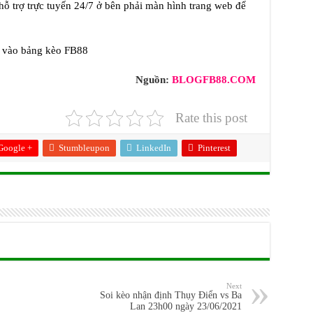
hỗ trợ trực tuyến 24/7 ở bên phải màn hình trang web để
ể vào bảng kèo FB88
Nguồn:
BLOGFB88.COM
Rate this post
Google +
Stumbleupon
LinkedIn
Pinterest
Next
Soi kèo nhận định Thụy Điển vs Ba
Lan 23h00 ngày 23/06/2021