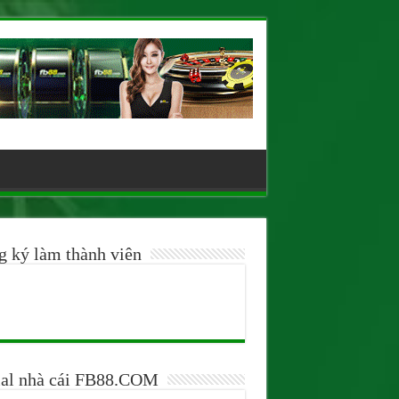
 ký làm thành viên
ial nhà cái FB88.COM