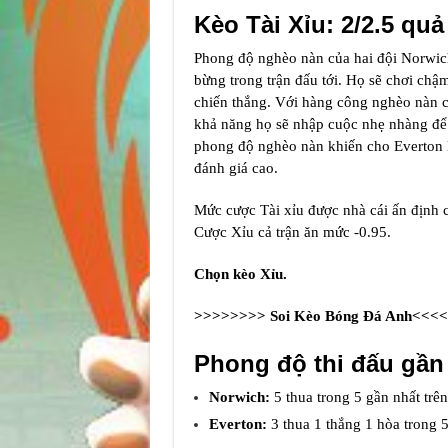
Kèo Tài Xỉu: 2/2.5 quả
Phong độ nghèo nàn của hai đội Norwic
bừng trong trận đấu tới. Họ sẽ chơi chậ
chiến thắng. Với hàng công nghèo nàn củ
khả năng họ sẽ nhập cuộc nhẹ nhàng để 
phong độ nghèo nàn khiến cho Everton 
đánh giá cao.
Mức cược Tài xỉu được nhà cái ấn định cả 
Cược Xỉu cả trận ăn mức -0.95.
Chọn kèo Xỉu.
>>>>>>>> Soi Kèo Bóng Đá Anh<<<
Phong độ thi đấu gần
Norwich:
5 thua
trong 5 gần nhất trê
Everton:
3 thua 1 thắng 1 hòa trong 