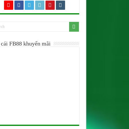
 cái FB88 khuyến mãi