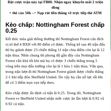
Đặt cược trận này tại FB88. Nhận ngay khuyến mãi 2 triệu
đồng
+ thẻ cào 50k –> Nạp rút tiền thắng về trực tiếp thẻ ATM
Kèo chấp:
Nottingham Forest c
hấp
0.25
Kết thúc mùa giải thông thường thì Nottingham Forest cán đích
vị trí thứ 4 BXH với 80 điểm có được. Thống kê sau 46 trận đấu
thì họ giành được 23 chiến thắng 11 trận chia điểm còn lại là 12
trận thua. Nhìn chung thì phong độ gần đây của Nottingham
Forest vẫn khá tốt khi mà họ có được 3 chiến thắng trong 5
vòng trên mọi đấu trường còn lại là 1 hòa 1 trận thua. Vừa qua,
trong trận lượt đi thì Nottingham Forest giành được chiến thắng
2-1 khi tiếp đón Sheffield United. Do vậy họ cần nỗ lực rất lớn
để có 3 điểm trọn vẹn tiếp theo.
Kèo chấp được ấn định cả trận là 0.25. Trong đó, Nottingham
Forest vs Sheffield United nhận mức cược ăn lần lượt là 0.92 và
0.92 cả trận.