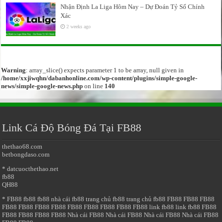
Nhận Định La Liga Hôm Nay – Dự Đoán Tỷ Số Chính
Xác
2 weeks ago
Warning
: array_slice() expects parameter 1 to be array, null given in
/home/xxjiwqhn/dabanhonline.com/wp-content/plugins/simple-google-
news/simple-google-news.php
on line
140
Link Cá Độ Bóng Đá Tại FB88
thethao68.com
betbongdaso.com
* datcuocthethao.net
fb88
QH88
* FB88
fb88
fb88
nhà cái fb88
trang chủ fb88
trang chủ fb88
FB88
FB88
FB88
FB88
FB88
FB88
FB88
FB88
FB88
FB88
FB88
FB88
link fb88
link fb88
FB88
FB88
FB88
FB88
FB88
Nhà cái FB88
Nhà cái FB88
Nhà cái FB88
Nhà cái FB88