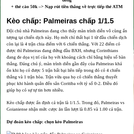
đồng
+ thẻ cào 50k –> Nạp rút tiền thắng về trực tiếp thẻ ATM
Kèo chấp: Palmeiras chấp 1/1.5
Đội chủ nhà Palmeiras đang cho thấy màn trình diễn vô cùng ấn
tượng tại chiến dịch này. Họ mới chỉ thất bại 1 từ đầu chiến dịch
còn lại là 4 trận chia điểm với 6 chiến thắng. Với 22 điểm có
được thì Palmeiras đang đứng đầu BXH, nhưng Corinthians
đang đe dọa vị trí của họ với khoảng cách chỉ bằng hiệu số bàn
thắng. Đáng chú ý, màn trình diễn gần đây của Palmeiras khá
ổn khi họ có được 5 trận bất bại liên tiếp trong đó có 4 chiến
thắng và 1 trận hòa. Trận vừa qua họ có chiến thắng thuyết
phục khi hành quân đến sân Coritiba với tỷ số 0-2. Điều đó
giúp họ có sự tự tin hơn nhiều.
Kèo chấp được ấn định cả trận là 1/1.5. Trong đó, Palmeiras vs
Goianiense nhận mức cược ăn lần lượt là 0.85 và 1.00 cả trận.
Dự đoán kèo chấp: chọn kèo Palmeiras