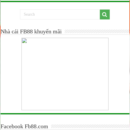
Nhà cái FB88 khuyến mãi
Facebook Fb88.com