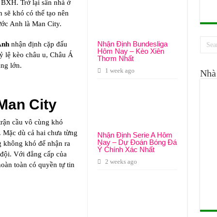
BXH. Trở lại sân nhà ở
City
2h15
 sẽ khó có thể tạo nên
ngày
ước Anh là Man City.
2/3/2022
Nhận Định Bundesliga
Anh
nhận định cặp đấu
Hôm Nay – Kèo Xiên
tỷ lệ kèo châu u, Châu Á
Thơm Nhất
ng lớn.
1 week ago
Nhà
Man City
trận cầu vô cùng khó
. Mặc dù cả hai chưa từng
Nhận Định Serie A Hôm
Nay – Dự Đoán Bóng Đá
g không khó để nhận ra
Ý Chính Xác Nhất
 đội. Với đẳng cấp của
2 weeks ago
àn toàn có quyền tự tin