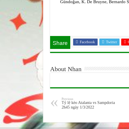
Gündoğan, K. De Bruyne, Bernardo Silv
Facebook
Twitter
Share
About Nhan
Previous
Tỷ lệ kèo Atalanta vs Sampdoria
2h45 ngày 1/3/2022