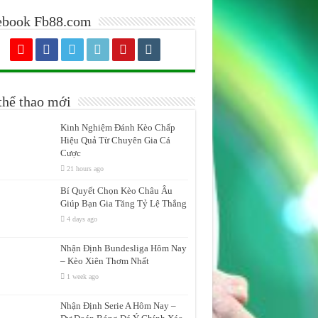
ebook Fb88.com
thể thao mới
Kinh Nghiệm Đánh Kèo Chấp
Hiệu Quả Từ Chuyên Gia Cá
Cược
21 hours ago
Bí Quyết Chọn Kèo Châu Âu
Giúp Bạn Gia Tăng Tỷ Lệ Thắng
4 days ago
Nhận Định Bundesliga Hôm Nay
– Kèo Xiên Thơm Nhất
1 week ago
Nhận Định Serie A Hôm Nay –