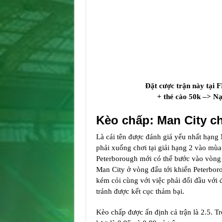
Đặt cược trận này tại
F
+ thẻ cào 50k –> Nạ
Kèo chấp:
Man City
ch
Là cái tên được đánh giá yếu nhất hạng
phải xuống chơi tại giải hạng 2 vào mù
Peterborough mới có thể bước vào vòng 
Man City ở vòng đấu tới khiến Peterbor
kém cỏi cùng với việc phải đối đầu với 
tránh được kết cục thảm bại.
Kèo chấp được ấn định cả trận là 2.5. T