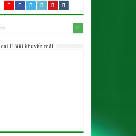
 cái FB88 khuyến mãi