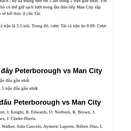
ách , họ đã thủng lưới tới 5 lần trong 2 trận gần nhất. Với
hó có thể giữ sạch lưới trong lần đón tiếp Man City sắp
sẽ kết thúc ở cửa Tài.
 trận là 3.5 trái. Trong đó, cược Tài cả trận ăn 0.89. Cược
 đây
Peterborough vs Man City
rận đấu gần nhất
g 5 trận đấu gần nhấ
t
 đấu
Peterborough vs Man City
ent, J. Knight, R. Edwards, O. Norburn, R. Brown, J.
s, J. Clarke-Harris.
 Walker, João Cancelo, Aymeric Laporte, Rúben Dias, İ.