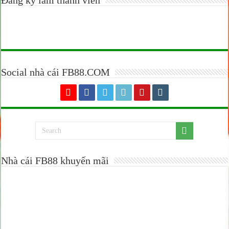
Đăng ký làm thành viên
Social nhà cái FB88.COM
Nhà cái FB88 khuyến mãi