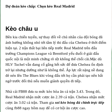
Dự đoán kèo chấp: Chọn kèo
Real Madrid
Kèo châu u
Bên kia chiến tuyến, sự thay đổi về chủ nhân của đội bóng đã
ảnh hưởng không nhỏ tới tâm lý thi đấu của Chelsea ở thời điểm
hiện tại. 2 trận thất bại liên tiếp trước Real Madrid trên đấu
trường Champions League và Brentford yếu đuối ở giải đấu
quốc nội là một minh chứng rõ rệt không thể chối cãi.Mặc dù
HLV Tuchel vẫn đang cố gắng hết sức để đưa Chelsea ổn định
trở lại nhưng dường như là không thể. Áp lực rất nặng nề đang
đè nén lên The Blues khi vòng đấu tới họ cần phải tạo nên bất
ngờ trước đối thủ nếu muốn giành quyền đi tiếp.
Nhà cái FB88 đưa ra mức kèo hòa ăn cả trận 3.43. Trong đó,
Real Madrid
nhận mức cược ăn 2.39 cả trận.
Chelsea
nhận mức
cược ăn 3.02 cả trận. Tham gia
soi kèo bóng đá chính trực tiếp
cùng fb88 ngay hôm nay để có cơ hội ăn cược cao.