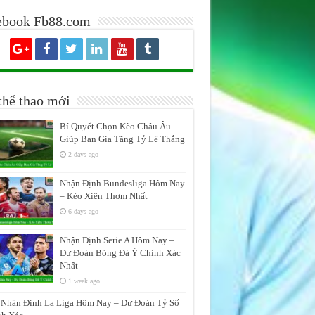
ebook Fb88.com
thể thao mới
Bí Quyết Chọn Kèo Châu Âu
Giúp Bạn Gia Tăng Tỷ Lệ Thắng
2 days ago
Nhận Định Bundesliga Hôm Nay
– Kèo Xiên Thơm Nhất
6 days ago
Nhận Định Serie A Hôm Nay –
Dự Đoán Bóng Đá Ý Chính Xác
Nhất
1 week ago
Nhận Định La Liga Hôm Nay – Dự Đoán Tỷ Số