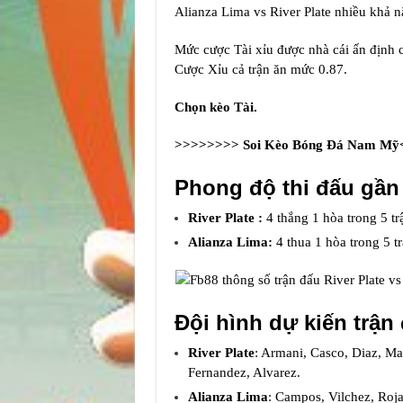
Alianza Lima vs River Plate nhiều khả nă
Mức cược Tài xỉu được nhà cái ấn định cả 
Cược Xỉu cả trận ăn mức 0.87.
Chọn kèo Tài.
>>>>>>>> Soi Kèo Bóng Đá Nam Mỹ
Phong độ thi đấu gần
River Plate
:
4 thắng 1 hòa
trong 5 t
Alianza Lima
:
4 thua 1 hòa
trong 5 t
Đội hình dự kiến trận
River Plate
: Armani, Casco, Diaz, Mar
Fernandez, Alvarez.
Alianza Lima
: Campos, Vilchez, Roja