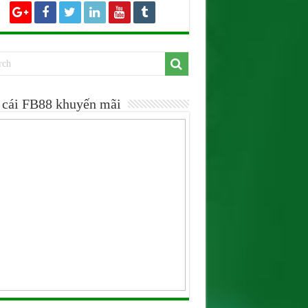
 cái FB88 khuyến mãi