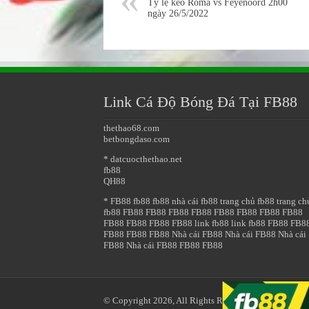
Tỷ lệ kèo Roma vs Feyenoord 2h00
ngày 26/5/2022
Link Cá Độ Bóng Đá Tại FB88
thethao68.com
betbongdaso.com
* datcuocthethao.net
fb88
QH88
* FB88
fb88
fb88
nhà cái fb88
trang chủ fb88
trang ch
fb88
FB88
FB88
FB88
FB88
FB88
FB88
FB88
FB88
FB88
FB88
FB88
FB88
link fb88
link fb88
FB88
FB8
FB88
FB88
FB88
Nhà cái FB88
Nhà cái FB88
Nhà cái
FB88
Nhà cái FB88
FB88
FB88
© Copyright 2026, All Rights Reserved