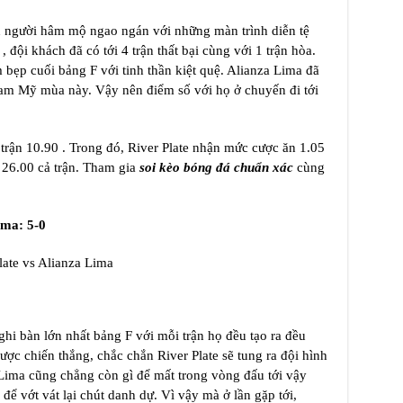
n người hâm mộ ngao ngán với những màn trình diễn tệ
 đội khách đã có tới 4 trận thất bại cùng với 1 trận hòa.
bẹp cuối bảng F với tinh thần kiệt quệ. Alianza Lima đã
am Mỹ mùa này. Vậy nên điểm số với họ ở chuyến đi tới
trận 10.90 . Trong đó,
River Plate
nhận mức cược ăn 1.05
26.00 cả trận. Tham gia
soi kèo bóng đá chuẩn xác
cùng
ima: 5-0
 ghi bàn lớn nhất bảng F với mỗi trận họ đều tạo ra đều
ợc chiến thắng, chắc chắn River Plate sẽ tung ra đội hình
 Lima cũng chẳng còn gì để mất trong vòng đấu tới vậy
để vớt vát lại chút danh dự. Vì vậy mà ở lần gặp tới,