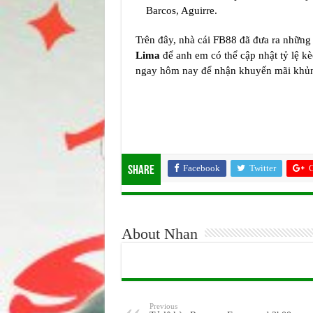
Barcos, Aguirre.
Trên đây, nhà cái FB88 đã đưa ra những
Lima
để anh em có thể cập nhật tỷ lệ k
ngay hôm nay để nhận khuyến mãi khủng
Facebook
Twitter
G
Share
About Nhan
Previous