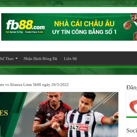
hể Thao
Nhận Định Bóng Đá
Liên Hệ
late vs Alianza Lima 5h00 ngày 26/5/2022
Đăng
Soc