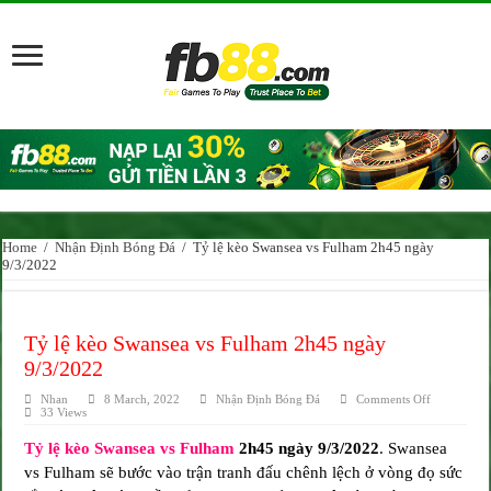
Home
/
Nhận Định Bóng Đá
/
Tỷ lệ kèo Swansea vs Fulham 2h45 ngày
9/3/2022
Tỷ lệ kèo Swansea vs Fulham 2h45 ngày
9/3/2022
on
Nhan
8 March, 2022
Nhận Định Bóng Đá
Comments Off
Tỷ
33 Views
lệ
kèo
Tỷ lệ kèo Swansea vs Fulham
2h45 ngày 9/3/2022
. Swansea
Swansea
vs
vs Fulham sẽ bước vào trận tranh đấu chênh lệch ở vòng đọ sức
Fulham
2h45