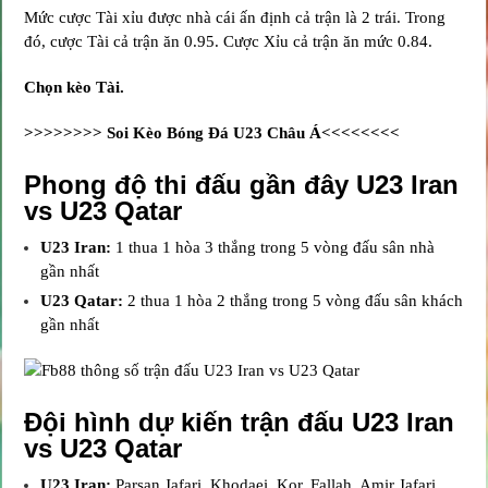
Mức cược Tài xỉu được nhà cái ấn định cả trận là 2 trái. Trong
đó, cược Tài cả trận ăn 0.95. Cược Xỉu cả trận ăn mức 0.84.
Chọn kèo Tài.
>>>>>>>> Soi Kèo Bóng Đá U23 Châu Á<<<<<<<<
Phong độ thi đấu gần đây U23 Iran
vs U23 Qatar
U23 Iran:
1 thua 1 hòa 3 thắng trong 5 vòng đấu sân nhà
gần nhất
U23 Qatar:
2 thua 1 hòa 2 thắng trong 5 vòng đấu sân khách
gần nhất
Đội hình dự kiến trận đấu U23 Iran
vs U23 Qatar
U23 Iran:
Parsan Jafari, Khodaei, Kor, Fallah, Amir Jafari,