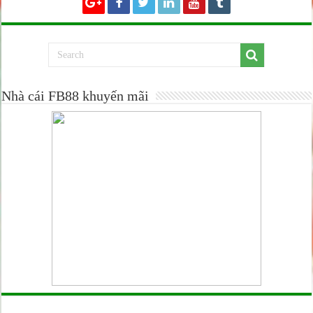
Nhà cái FB88 khuyến mãi