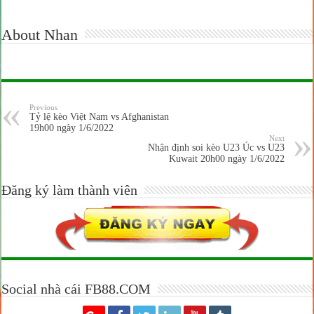
About Nhan
Previous
Tỷ lệ kèo Việt Nam vs Afghanistan
19h00 ngày 1/6/2022
Next
Nhận định soi kèo U23 Úc vs U23
Kuwait 20h00 ngày 1/6/2022
Đăng ký làm thành viên
Social nhà cái FB88.COM