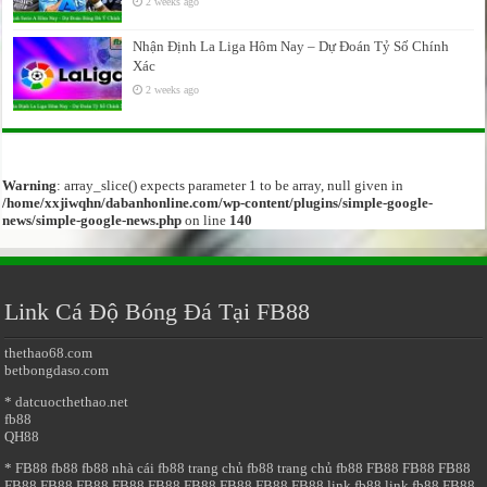
2 weeks ago
Nhận Định La Liga Hôm Nay – Dự Đoán Tỷ Số Chính
Xác
2 weeks ago
Warning
: array_slice() expects parameter 1 to be array, null given in
/home/xxjiwqhn/dabanhonline.com/wp-content/plugins/simple-google-
news/simple-google-news.php
on line
140
Link Cá Độ Bóng Đá Tại FB88
thethao68.com
betbongdaso.com
* datcuocthethao.net
fb88
QH88
* FB88
fb88
fb88
nhà cái fb88
trang chủ fb88
trang chủ fb88
FB88
FB88
FB88
FB88
FB88
FB88
FB88
FB88
FB88
FB88
FB88
FB88
link fb88
link fb88
FB88