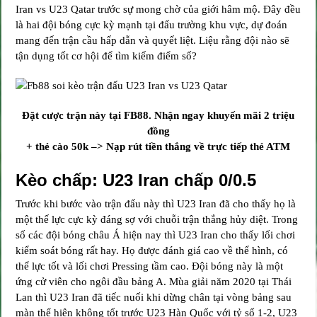
Iran vs U23 Qatar trước sự mong chờ của giới hâm mộ. Đây đều
là hai đội bóng cực kỳ mạnh tại đấu trường khu vực, dự đoán
mang đến trận cầu hấp dẫn và quyết liệt. Liệu rằng đội nào sẽ
tận dụng tốt cơ hội để tìm kiếm điểm số?
Đặt cược trận này tại FB88. Nhận ngay khuyến mãi 2 triệu
đồng
+ thẻ cào 50k –> Nạp rút tiền thắng về trực tiếp thẻ ATM
Kèo chấp: U23 Iran chấp 0/0.5
Trước khi bước vào trận đấu này thì U23 Iran đã cho thấy họ là
một thế lực cực kỳ đáng sợ với chuỗi trận thắng hủy diệt. Trong
số các đội bóng châu Á hiện nay thì U23 Iran cho thấy lối chơi
kiểm soát bóng rất hay. Họ được đánh giá cao về thể hình, có
thể lực tốt và lối chơi Pressing tầm cao. Đội bóng này là một
ứng cử viên cho ngôi đầu bảng A. Mùa giải năm 2020 tại Thái
Lan thì U23 Iran đã tiếc nuối khi dừng chân tại vòng bảng sau
màn thể hiện không tốt trước U23 Hàn Quốc với tỷ số 1-2, U23