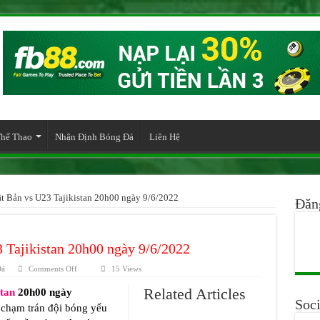
hể Thao
Nhận Định Bóng Đá
Liên Hệ
t Bản vs U23 Tajikistan 20h00 ngày 9/6/2022
Đăng
 Tajikistan 20h00 ngày 9/6/2022
on
Đá
Comments Off
15 Views
Tỷ
lệ
Related Articles
tan
20h00 ngày
kèo
Soc
U23
 chạm trán đội bóng yếu
Nhật
Bản