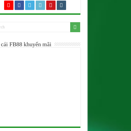
 cái FB88 khuyến mãi