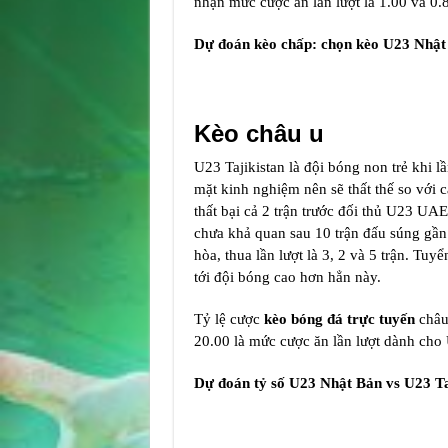
nhận mức cược ăn lần lượt là 1.00 và 0.8
Dự đoán kèo chấp: chọn kèo U23 Nhật
Kèo châu u
U23 Tajikistan là đội bóng non trẻ khi
mặt kinh nghiệm nên sẽ thất thế so với c
thất bại cả 2 trận trước đối thủ U23 UA
chưa khả quan sau 10 trận đấu súng gần 
hòa, thua lần lượt là 3, 2 và 5 trận. Tuy
tới đội bóng cao hơn hẳn này.
Tỷ lệ cược
kèo bóng đá trực tuyến
châu 
20.00 là mức cược ăn lần lượt dành cho
Dự đoán tỷ số U23 Nhật Bản vs U23 Taj