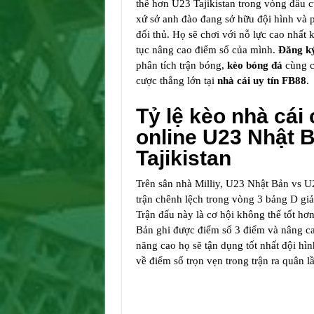
thế hơn U23 Tajikistan trong vòng đấu c
xứ sở anh đào đang sở hữu đội hình và
đối thủ. Họ sẽ chơi với nỗ lực cao nhất 
tục nâng cao điểm số của mình.
Đăng k
phân tích trận bóng,
kèo bóng đá
cùng c
cược thắng lớn tại
nhà cái uy tín FB88
.
Tỷ lệ kèo nhà cái
online U23 Nhật 
Tajikistan
Trên sân nhà Milliy, U23 Nhật Bản vs U2
trận chênh lệch trong vòng 3 bảng D gi
Trận đấu này là cơ hội không thể tốt hơ
Bản ghi được điểm số 3 điểm và nâng cao
năng cao họ sẽ tận dụng tốt nhất đội h
về điểm số trọn vẹn trong trận ra quân l