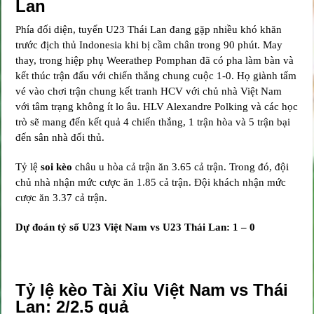
Lan
Phía đối diện, tuyển U23 Thái Lan đang gặp nhiều khó khăn
trước địch thủ Indonesia khi bị cầm chân trong 90 phút. May
thay, trong hiệp phụ Weerathep Pomphan đã có pha làm bàn và
kết thúc trận đấu với chiến thắng chung cuộc 1-0. Họ giành tấm
vé vào chơi trận chung kết tranh HCV với chủ nhà Việt Nam
với tâm trạng không ít lo âu. HLV Alexandre Polking và các học
trò sẽ mang đến kết quả 4 chiến thắng, 1 trận hòa và 5 trận bại
đến sân nhà đối thủ.
Tỷ lệ
soi kèo
châu u hòa cả trận ăn 3.65 cả trận. Trong đó, đội
chủ nhà nhận mức cược ăn 1.85 cả trận. Đội khách nhận mức
cược ăn 3.37 cả trận.
Dự đoán tỷ số U23 Việt Nam vs U23 Thái Lan: 1 – 0
Tỷ lệ kèo Tài Xỉu Việt Nam vs Thái
Lan: 2/2.5 quả