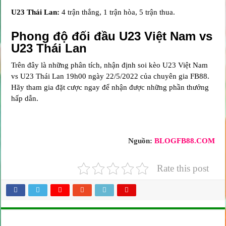
U23 Thái Lan:
4 trận thắng, 1 trận hòa, 5 trận thua.
Phong độ đối đầu U23 Việt Nam vs
U23 Thái Lan
Trên đây là những phân tích, nhận định soi kèo U23 Việt Nam
vs U23 Thái Lan 19h00 ngày 22/5/2022 của chuyên gia FB88.
Hãy tham gia đặt cược ngay để nhận được những phần thưởng
hấp dẫn.
Nguồn:
BLOGFB88.COM
Rate this post