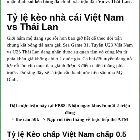
nhận định
soi kèo bóng đá
chính xác trận đấu
Vn vs Thái Lan
.
Lan
19h00
ngày
Tỷ lệ kèo nhà cái Việt Nam
22/5/2022
vs Thái Lan
Giới hâm mộ đang sục sôi hơn bao giờ hết để theo dõi trận
chung kết bóng đá nam giải Sea Game 31. Tuyển U23 Việt Nam
vs U23 Thái Lan đang nhận được sự quan tâm vô cùng lớn từ
phía khán giả không chỉ ở 2 quốc gia. Cả hai đội tuyển đang nỗ
lực rất lớn cho mục tiêu giành được 3 điểm chiến thắng phía
trước. Dự rằng đây sẽ là trận cầu banh nóc trên sân nhà Mỹ
Đình.
Đặt cược trận này tại FB88. Nhận ngay khuyến mãi 2 triệu
đồng
+ thẻ cào 50k –> Nạp rút tiền thắng về trực tiếp thẻ ATM
Tỷ lệ Kèo chấp Việt Nam chấp 0.5