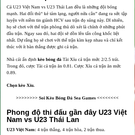
Cả U23 Việt Nam vs U23 Thái Lan đều là những đội bóng
mạnh. Hai đối thủ“ kẻ tám lạng, người nửa cân” đang ra sức tập
luyện với niềm tin giành HCV sau trận đọ súng này. Dĩ nhiên,
họ sẽ chơi với thế trận phòng thủ dò xét là chính ở những phút
đầu trận. Ngay sau đó, hai đội sẽ dồn lên tấn công khốc liệt
nhất. Dự rằng họ sẽ chơi với thế trận kìm kẹp nhau và chỉ kết
thúc với ít bàn thắng được ghi cả trận.
Nhà cái ấn định
kèo bóng đá
Tài Xỉu cả trận mức 2/2.5 trái.
Trong đó, cược Tài cả trận ăn 0.81. Cược Xỉu cả trận ăn mức
0.89.
Chọn kèo Xỉu.
>>>>>>>> Soi Kèo Bóng Đá Sea Games <<<<<<<<
Phong độ thi đấu gần đây U23 Việt
Nam vs U23 Thái Lan
U23 Việt Nam:
4 trận thắng, 4 trận hòa, 2 trận thua.