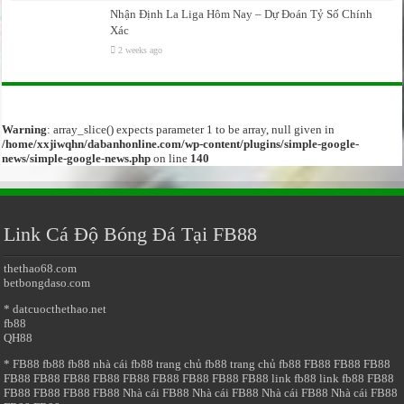
Nhận Định La Liga Hôm Nay – Dự Đoán Tỷ Số Chính
Xác
2 weeks ago
Warning
: array_slice() expects parameter 1 to be array, null given in
/home/xxjiwqhn/dabanhonline.com/wp-content/plugins/simple-google-
news/simple-google-news.php
on line
140
Link Cá Độ Bóng Đá Tại FB88
thethao68.com
betbongdaso.com
* datcuocthethao.net
fb88
QH88
* FB88
fb88
fb88
nhà cái fb88
trang chủ fb88
trang chủ fb88
FB88
FB88
FB88
FB88
FB88
FB88
FB88
FB88
FB88
FB88
FB88
FB88
link fb88
link fb88
FB88
FB88
FB88
FB88
FB88
Nhà cái FB88
Nhà cái FB88
Nhà cái FB88
Nhà cái FB88