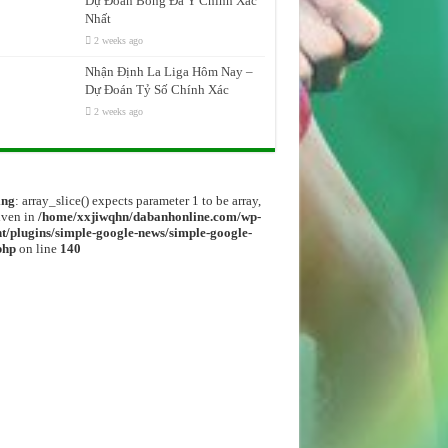
Dự Đoán Bóng Đá Ý Chính Xác
Nhất
2 weeks ago
Nhận Định La Liga Hôm Nay –
Dự Đoán Tỷ Số Chính Xác
2 weeks ago
ing
: array_slice() expects parameter 1 to be array,
iven in
/home/xxjiwqhn/dabanhonline.com/wp-
t/plugins/simple-google-news/simple-google-
php
on line
140