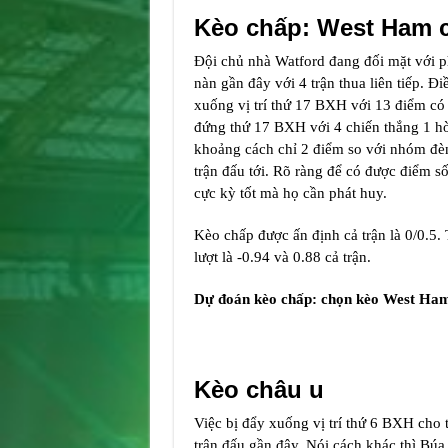
Kèo chấp:
West Ham
Đội chủ nhà Watford đang đối mặt với p
nàn gần đây với 4 trận thua liên tiếp. Đi
xuống vị trí thứ 17 BXH với 13 điểm có 
đứng thứ 17 BXH với 4 chiến thắng 1 hòa
khoảng cách chỉ 2 điểm so với nhóm đèn
trận đấu tới. Rõ ràng để có được điểm số
cực kỳ tốt mà họ cần phát huy.
Kèo chấp được ấn định cả trận là 0/0.5
lượt là -0.94 và 0.88 cả trận.
Dự đoán kèo chấp: chọn kèo
West Ha
Kèo châu u
Việc bị đẩy xuống vị trí thứ 6 BXH cho
trận đấu gần đây. Nói cách khác thì Búa