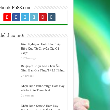
ebook Fb88.com
thể thao mới
Kinh Nghiệm Đánh Kèo Chấp
Hiệu Quả Từ Chuyên Gia Cá
Cược
17 hours ago
Bí Quyết Chọn Kèo Châu Âu
Giúp Bạn Gia Tăng Tỷ Lệ Thắng
4 days ago
Nhận Định Bundesliga Hôm Nay
– Kèo Xiên Thơm Nhất
1 week ago
Nhận Định Serie A Hôm Nay –