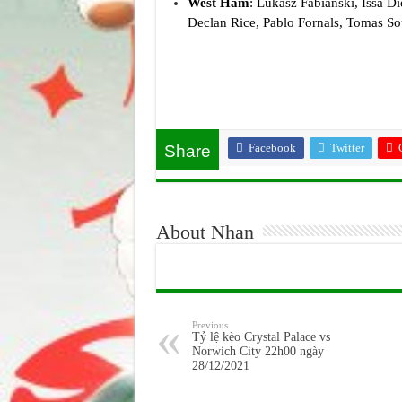
West Ham
: Lukasz Fabianski, Issa D
Declan Rice, Pablo Fornals, Tomas So
Facebook
Twitter
Share
About Nhan
Previous
Tỷ lệ kèo Crystal Palace vs
Norwich City 22h00 ngày
28/12/2021