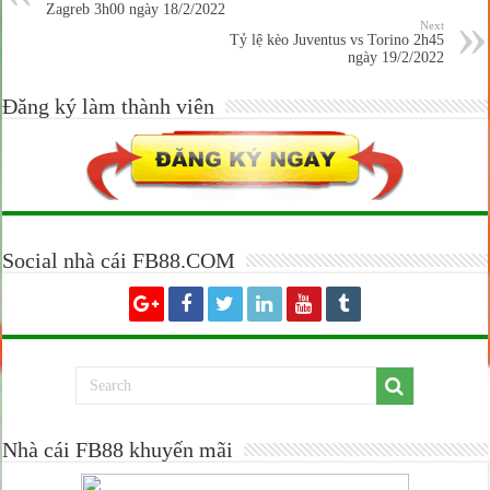
Zagreb 3h00 ngày 18/2/2022
Next
Tỷ lệ kèo Juventus vs Torino 2h45
ngày 19/2/2022
Đăng ký làm thành viên
Social nhà cái FB88.COM
Nhà cái FB88 khuyến mãi