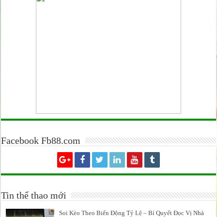
Facebook Fb88.com
Tin thể thao mới
Soi Kèo Theo Biến Động Tỷ Lệ – Bí Quyết Đọc Vị Nhà