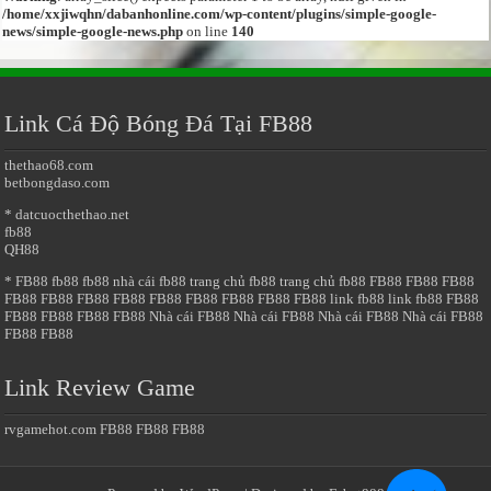
/home/xxjiwqhn/dabanhonline.com/wp-content/plugins/simple-google-
news/simple-google-news.php
on line
140
Link Cá Độ Bóng Đá Tại FB88
thethao68.com
betbongdaso.com
* datcuocthethao.net
fb88
QH88
* FB88
fb88
fb88
nhà cái fb88
trang chủ fb88
trang chủ fb88
FB88
FB88
FB88
FB88
FB88
FB88
FB88
FB88
FB88
FB88
FB88
FB88
link fb88
link fb88
FB88
FB88
FB88
FB88
FB88
Nhà cái FB88
Nhà cái FB88
Nhà cái FB88
Nhà cái FB88
FB88
FB88
Link Review Game
rvgamehot.com
FB88
FB88
FB88