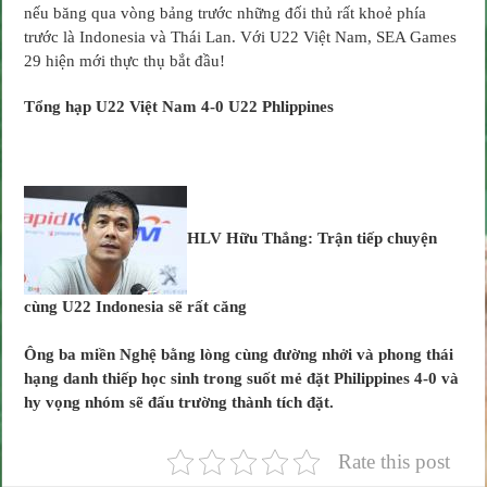
Không
nếu băng qua vòng bảng trước những đối thủ rất khoẻ phía
Xuân
trước là Indonesia và Thái Lan. Với U22 Việt Nam, SEA Games
Trường,
không
29 hiện mới thực thụ bắt đầu!
vấn
đề!
Tổng hạp U22 Việt Nam 4-0 U22 Phlippines
HLV Hữu Thắng: Trận tiếp chuyện
cùng U22 Indonesia sẽ rất căng
Ông ba miền Nghệ bằng lòng cùng đường nhởi và phong thái
hạng danh thiếp học sinh trong suốt mẻ đặt Philippines 4-0 và
hy vọng nhóm sẽ đấu trường thành tích đặt.
Rate this post