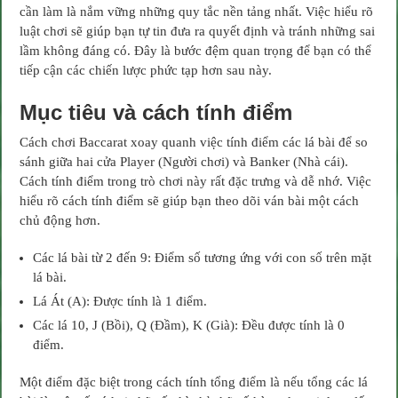
cần làm là nắm vững những quy tắc nền tảng nhất. Việc hiểu rõ
luật chơi sẽ giúp bạn tự tin đưa ra quyết định và tránh những sai
lầm không đáng có. Đây là bước đệm quan trọng để bạn có thể
tiếp cận các chiến lược phức tạp hơn sau này.
Mục tiêu và cách tính điểm
Cách chơi Baccarat xoay quanh việc tính điểm các lá bài để so
sánh giữa hai cửa Player (Người chơi) và Banker (Nhà cái).
Cách tính điểm trong trò chơi này rất đặc trưng và dễ nhớ. Việc
hiểu rõ cách tính điểm sẽ giúp bạn theo dõi ván bài một cách
chủ động hơn.
Các lá bài từ 2 đến 9: Điểm số tương ứng với con số trên mặt
lá bài.
Lá Át (A): Được tính là 1 điểm.
Các lá 10, J (Bồi), Q (Đầm), K (Già): Đều được tính là 0
điểm.
Một điểm đặc biệt trong cách tính tổng điểm là nếu tổng các lá