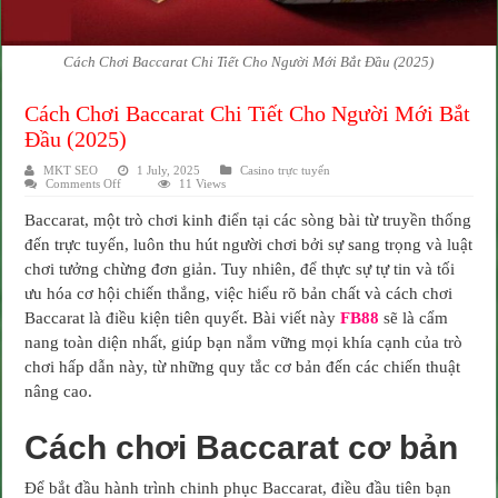
Cách Chơi Baccarat Chi Tiết Cho Người Mới Bắt Đầu (2025)
Cách Chơi Baccarat Chi Tiết Cho Người Mới Bắt
Đầu (2025)
MKT SEO
1 July, 2025
Casino trực tuyến
on
Comments Off
11 Views
Cách
Chơi
Baccarat, một trò chơi kinh điển tại các sòng bài từ truyền thống
Baccarat
Chi
đến trực tuyến, luôn thu hút người chơi bởi sự sang trọng và luật
Tiết
Cho
chơi tưởng chừng đơn giản. Tuy nhiên, để thực sự tự tin và tối
Người
Mới
ưu hóa cơ hội chiến thắng, việc hiểu rõ bản chất và cách chơi
Bắt
Baccarat là điều kiện tiên quyết. Bài viết này
Đầu
FB88
sẽ là cẩm
(2025)
nang toàn diện nhất, giúp bạn nắm vững mọi khía cạnh của trò
chơi hấp dẫn này, từ những quy tắc cơ bản đến các chiến thuật
nâng cao.
Cách chơi Baccarat cơ bản
Để bắt đầu hành trình chinh phục Baccarat, điều đầu tiên bạn