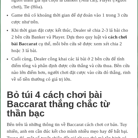
chơi), Tie (Hòa).
Game thủ có khoảng thời gian để dự đoán vào 1 trong 3 cửa
cược như trên.
Khi thời gian đặt cược kết thúc, Dealer sẽ chia 2-3 lá bài cho
2 bên cửa Banker và Player. Dựa theo quy luật và
cách chơi
bài Baccarat
cụ thể, mỗi bên cửa sẽ được xem xét chia 2
hoặc 3 lá bài.
Cuối cùng, Dealer công khai các lá bài ở 2 bên cửa để tính
điểm tổng và phân định được cửa thắng và cửa thua. Bên cửa
nào lớn điểm hơn, người chơi đặt cược vào cửa đó thắng, rinh
về số tiền thưởng có giá trị lớn.
Bỏ túi 4 cách chơi bài
Baccarat thắng chắc từ
thần bạc
Bên trên là những thông tin về Baccarat cách chơi cơ bản. Tuy
nhiên, anh em cần đúc kết cho mình nhiều mẹo hay để bất bại.
Trong đó, một số tuyệt chiêu đắt giá từ cao thủ mà tân binh có