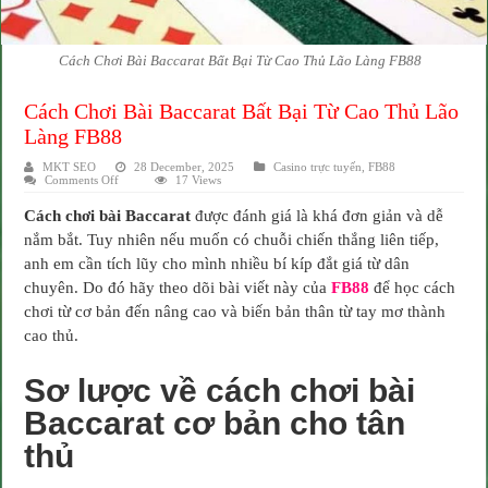
Cách Chơi Bài Baccarat Bất Bại Từ Cao Thủ Lão Làng FB88
Cách Chơi Bài Baccarat Bất Bại Từ Cao Thủ Lão
Làng FB88
MKT SEO
28 December, 2025
Casino trực tuyến
,
FB88
on
Comments Off
17 Views
Cách
Chơi
Cách chơi bài Baccarat
được đánh giá là khá đơn giản và dễ
Bài
Baccarat
nắm bắt. Tuy nhiên nếu muốn có chuỗi chiến thắng liên tiếp,
Bất
Bại
anh em cần tích lũy cho mình nhiều bí kíp đắt giá từ dân
Từ
Cao
chuyên. Do đó hãy theo dõi bài viết này của
FB88
để học cách
Thủ
chơi từ cơ bản đến nâng cao và biến bản thân từ tay mơ thành
Lão
Làng
cao thủ.
FB88
Sơ lược về cách chơi bài
Baccarat cơ bản cho tân
thủ