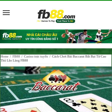
Home
/
FB88
/
Casino trực tuyến
/
Cách Chơi Bài Baccarat Bất Bại Từ Cao
Thủ Lão Làng FB88