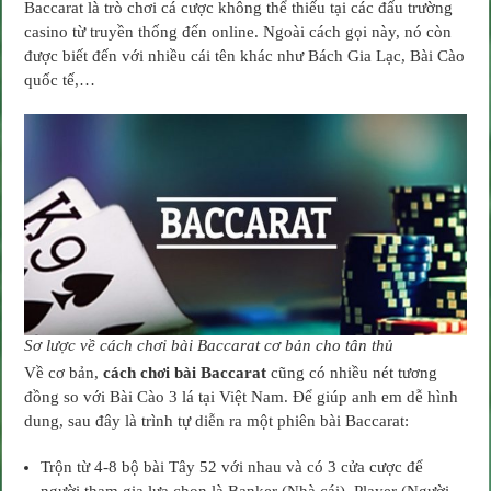
Baccarat là trò chơi cá cược không thể thiếu tại các đấu trường
casino từ truyền thống đến online. Ngoài cách gọi này, nó còn
được biết đến với nhiều cái tên khác như Bách Gia Lạc, Bài Cào
quốc tế,…
Sơ lược về cách chơi bài Baccarat cơ bản cho tân thủ
Về cơ bản,
cách chơi bài Baccarat
cũng có nhiều nét tương
đồng so với Bài Cào 3 lá tại Việt Nam. Để giúp anh em dễ hình
dung, sau đây là trình tự diễn ra một phiên bài Baccarat:
Trộn từ 4-8 bộ bài Tây 52 với nhau và có 3 cửa cược để
người tham gia lựa chọn là Banker (Nhà cái), Player (Người