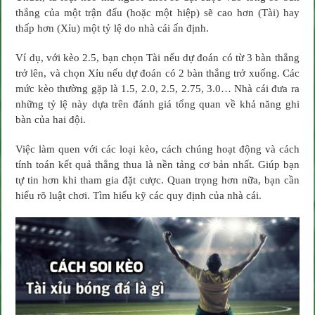
thắng của một trận đấu (hoặc một hiệp) sẽ cao hơn (Tài) hay
thấp hơn (Xỉu) một tỷ lệ do nhà cái ấn định.
Ví dụ, với kèo 2.5, bạn chọn Tài nếu dự đoán có từ 3 bàn thắng
trở lên, và chọn Xỉu nếu dự đoán có 2 bàn thắng trở xuống. Các
mức kèo thường gặp là 1.5, 2.0, 2.5, 2.75, 3.0… Nhà cái đưa ra
những tỷ lệ này dựa trên đánh giá tổng quan về khả năng ghi
bàn của hai đội.
Việc làm quen với các loại kèo, cách chúng hoạt động và cách
tính toán kết quả thắng thua là nền tảng cơ bản nhất. Giúp bạn
tự tin hơn khi tham gia đặt cược. Quan trọng hơn nữa, bạn cần
hiểu rõ luật chơi. Tìm hiểu kỹ các quy định của nhà cái.