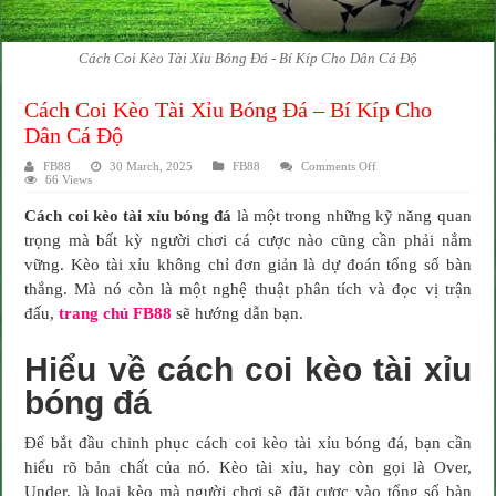
Cách Coi Kèo Tài Xỉu Bóng Đá - Bí Kíp Cho Dân Cá Độ
Cách Coi Kèo Tài Xỉu Bóng Đá – Bí Kíp Cho
Dân Cá Độ
on
FB88
30 March, 2025
FB88
Comments Off
Cách
66 Views
Coi
Kèo
Cách coi kèo tài xỉu bóng đá
là một trong những kỹ năng quan
Tài
Xỉu
trọng mà bất kỳ người chơi cá cược nào cũng cần phải nắm
Bóng
Đá
vững. Kèo tài xỉu không chỉ đơn giản là dự đoán tổng số bàn
–
Bí
thắng. Mà nó còn là một nghệ thuật phân tích và đọc vị trận
Kíp
đấu,
trang chủ FB88
sẽ hướng dẫn bạn.
Cho
Dân
Cá
Độ
Hiểu về cách coi kèo tài xỉu
bóng đá
Để bắt đầu chinh phục cách coi kèo tài xỉu bóng đá, bạn cần
hiểu rõ bản chất của nó. Kèo tài xỉu, hay còn gọi là Over,
Under, là loại kèo mà người chơi sẽ đặt cược vào tổng số bàn