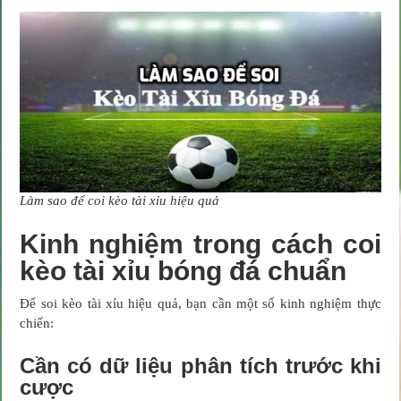
Làm sao để coi kèo tài xỉu hiệu quả
Kinh nghiệm trong cách coi
kèo tài xỉu bóng đá chuẩn
Để soi kèo tài xỉu hiệu quả, bạn cần một số kinh nghiệm thực
chiến:
Cần có dữ liệu phân tích trước khi
cược