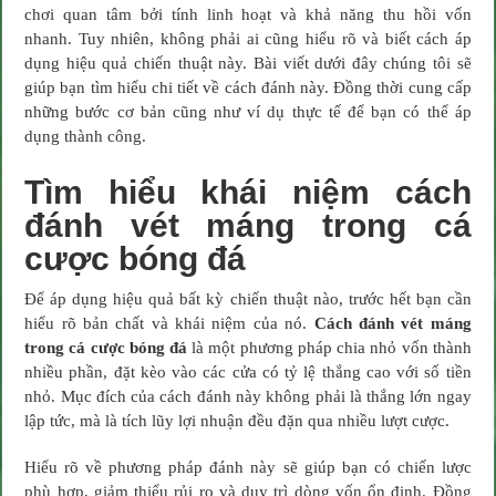
Trong
chơi quan tâm bởi tính linh hoạt và khả năng thu hồi vốn
Cá
Cược
nhanh. Tuy nhiên, không phải ai cũng hiểu rõ và biết cách áp
Bóng
Đá
dụng hiệu quả chiến thuật này. Bài viết dưới đây chúng tôi sẽ
Kèm
giúp bạn tìm hiểu chi tiết về cách đánh này. Đồng thời cung cấp
Ví
Dụ
những bước cơ bản cũng như ví dụ thực tế để bạn có thể áp
Thực
Tế
dụng thành công.
Tìm hiểu khái niệm cách
đánh vét máng trong cá
cược bóng đá
Để áp dụng hiệu quả bất kỳ chiến thuật nào, trước hết bạn cần
hiểu rõ bản chất và khái niệm của nó.
Cách đánh vét máng
trong cá cược bóng đá
là một phương pháp chia nhỏ vốn thành
nhiều phần, đặt kèo vào các cửa có tỷ lệ thắng cao với số tiền
nhỏ. Mục đích của cách đánh này không phải là thắng lớn ngay
lập tức, mà là tích lũy lợi nhuận đều đặn qua nhiều lượt cược.
Hiểu rõ về phương pháp đánh này sẽ giúp bạn có chiến lược
phù hợp, giảm thiểu rủi ro và duy trì dòng vốn ổn định. Đồng