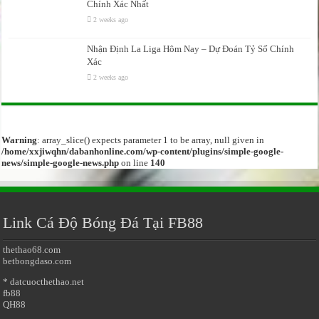
Chính Xác Nhất
2 weeks ago
Nhận Định La Liga Hôm Nay – Dự Đoán Tỷ Số Chính
Xác
2 weeks ago
Warning
: array_slice() expects parameter 1 to be array, null given in
/home/xxjiwqhn/dabanhonline.com/wp-content/plugins/simple-google-
news/simple-google-news.php
on line
140
Link Cá Độ Bóng Đá Tại FB88
thethao68.com
betbongdaso.com
* datcuocthethao.net
fb88
QH88