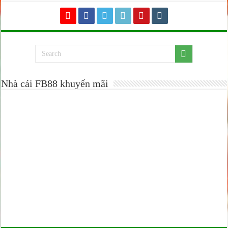
Nhà cái FB88 khuyến mãi