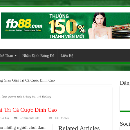
hể Thao
Nhận Định Bóng Đá
Liên Hệ
g Gian Giải Trí Cá Cược Đỉnh Cao
Đăng
 tựa game nổi tiếng tại hệ thống
i Trí Cá Cược Đỉnh Cao
on
 Cá Độ
Comments Off
141 Views
Casino
Soc
FB88
Related Articles
cho những người chơi đam
–