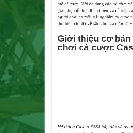
mê cá cược. Với đa dạng các trò chơi v
giao diện đồ họa thân thiện và dễ tiếp c
người chơi có một trải nghiệm cá cược t
tìm hiểu chi tiết về sân chơi cá cược đầ
Giới thiệu cơ bản
chơi cá cược Cas
Hệ thống Casino FB88 hấp dẫn và uy tí