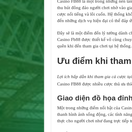
Casino FB88 là một trong những nền tảng
thu hút đông đảo người chơi nhờ vào gia
cược nổi tiếng và lôi cuốn. Hệ thống k
đến những dịch vụ hiện đại có thể đáp 
Đây sẽ là một điểm đến lý tưởng dành ch
Casino Fb88 được thiết kế vô cùng chuyê
quên khi đến tham gia chơi tại hệ thống.
Ưu điểm khi tham 
Lợi ích hấp dẫn khi tham gia cá cược t
Casino FB88 được nhiều cược thủ ưa thíc
Giao diện đồ họa đỉn
Một trong những điểm nổi bật của Casin
thanh hình ảnh sống động, các tính năng 
thực cho người chơi như đang trực tiếp t