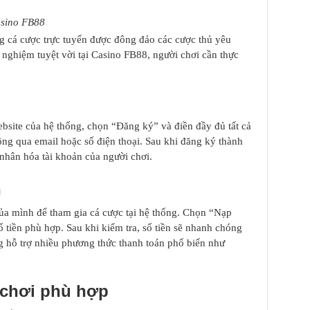
asino FB88
g cá cược trực tuyến được đông đảo các cược thủ yêu
i nghiệm tuyệt vời tại Casino FB88, người chơi cần thực
ebsite của hệ thống, chọn “Đăng ký” và điền đầy đủ tất cả
hông qua email hoặc số điện thoại. Sau khi đăng ký thành
 nhân hóa tài khoản của người chơi.
n
của mình để tham gia cá cược tại hệ thống. Chọn “Nạp
 tiền phù hợp. Sau khi kiểm tra, số tiền sẽ nhanh chóng
g hỗ trợ nhiều phương thức thanh toán phổ biến như
chơi phù hợp