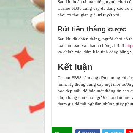
Sau khi hoàn tất nạp tiền, người chơi có 
Casino FB88 cung cấp đa dạng các trò ch
chơi có thời gian giải trí tuyệt vời.
Rút tiền thắng cược
Sau khi đã chiến thắng, người chơi có th
toán an toàn và nhanh chóng. FB88
http
và chính xác, đảm bảo tính công bằng v
Kết luận
Casino FB88 sẽ mang đến cho người chơi 
hĩnh. Hệ thống cung cấp một môi trường 
họa đẹp mắt, độ bảo mật thông tin cao c
chọn hàng đầu cho người chơi đam mê yê
tham gia để trải nghiệm những giây phút
Facebook
Twitter