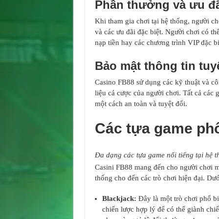
Phần thưởng và ưu đã
Khi tham gia chơi tại hệ thống, người 
và các ưu đãi đặc biệt. Người chơi có 
nạp tiền hay các chương trình VIP đặc bi
Bảo mật thông tin tuy
Casino FB88 sử dụng các kỹ thuật và côn
liệu cá cược của người chơi. Tất cả các 
một cách an toàn và tuyệt đối.
Các tựa game phổ
Đa dạng các tựa game nổi tiếng tại hệ 
Casini FB88 mang đến cho người chơi mộ
thống cho đến các trò chơi hiện đại. Dư
Blackjack:
Đây là một trò chơi phổ bi
chiến lược hợp lý để có thể giành chi