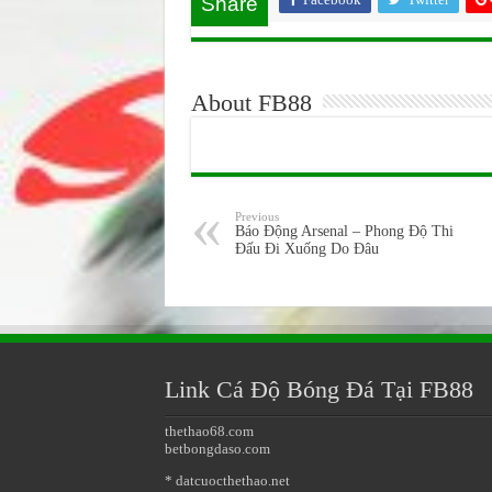
Share
About FB88
Previous
Báo Động Arsenal – Phong Độ Thi
Đấu Đi Xuống Do Đâu
Link Cá Độ Bóng Đá Tại FB88
thethao68.com
betbongdaso.com
* datcuocthethao.net