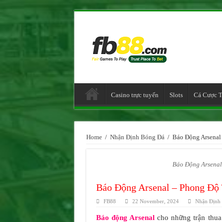
Casino trực tuyến
Slots
Cá Cược T
Home
/
Nhận Định Bóng Đá
/
Báo Động Arsenal
Báo Động Arsenal
Báo Động Arsenal – Phong Độ
FB88
22 November, 2024
Nhận Định
Báo động Arsenal
cho những trận thua