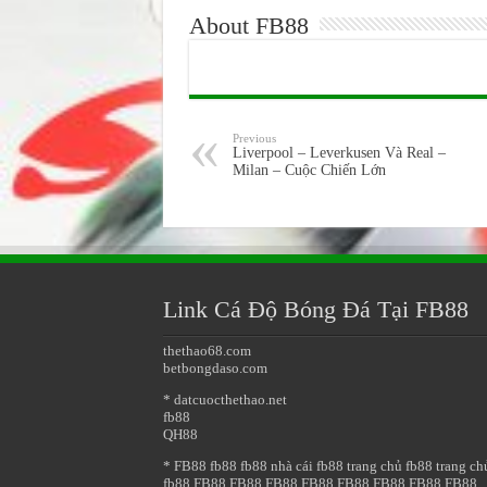
About FB88
Previous
Liverpool – Leverkusen Và Real –
Milan – Cuộc Chiến Lớn
Link Cá Độ Bóng Đá Tại FB88
thethao68.com
betbongdaso.com
* datcuocthethao.net
fb88
QH88
* FB88
fb88
fb88
nhà cái fb88
trang chủ fb88
trang ch
fb88
FB88
FB88
FB88
FB88
FB88
FB88
FB88
FB88