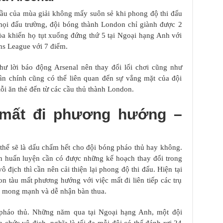
đầu của mùa giải không mấy suôn sẻ khi phong độ thi đấu
 mọi đấu trường, đội bóng thành London chỉ giành được 2
 hòa khiến họ tụt xuống đứng thứ 5 tại Ngoại hạng Anh với
ons League với 7 điểm.
ư lời báo động Arsenal nên thay đổi lối chơi cũng như
ân chính cũng có thể liên quan đến sự vắng mặt của đội
i ăn thẻ đến từ các cầu thủ thành London.
 mất đi phương hướng –
l
thể sẽ là dấu chấm hết cho đội bóng pháo thủ hay không.
n huấn luyện cần có được những kế hoạch thay đổi trong
 địch thì cần nên cải thiện lại phong độ thi đấu. Hiện tại
 tàu mất phương hướng với việc mất đi liên tiếp các trụ
ên mong mạnh và dễ nhận bàn thua.
 pháo thủ. Những năm qua tại Ngoại hạng Anh, một đội
h chức vô địch, nghĩa là tối đa mỗi đội có thể đánh rơi 24