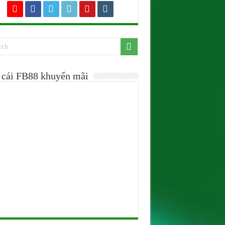
 cái FB88 khuyến mãi