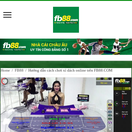
Home
/
FB88
/
Hướng dẫn cách chơi xì dách online trên FB88.COM