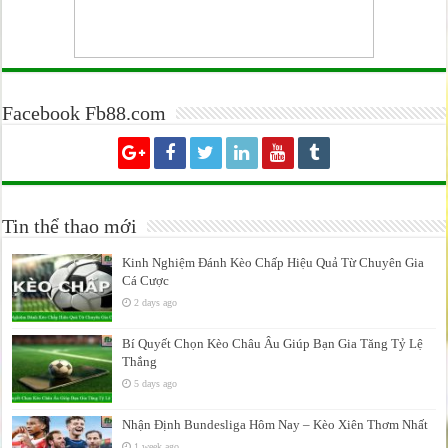
Facebook Fb88.com
Tin thể thao mới
Kinh Nghiệm Đánh Kèo Chấp Hiệu Quả Từ Chuyên Gia
Cá Cược
2 days ago
Bí Quyết Chọn Kèo Châu Âu Giúp Bạn Gia Tăng Tỷ Lệ
Thắng
5 days ago
Nhận Định Bundesliga Hôm Nay – Kèo Xiên Thơm Nhất
1 week ago