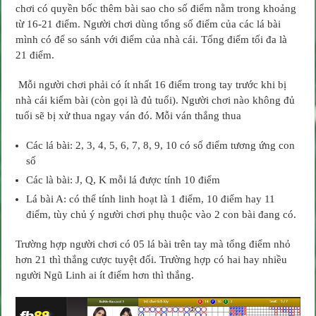
chơi có quyền bốc thêm bài sao cho số điểm nằm trong khoảng
từ 16-21 điểm. Người chơi dùng tổng số điểm của các lá bài
mình có để so sánh với điểm của nhà cái. Tổng điểm tối đa là
21 điểm.
Mỗi người chơi phải có ít nhất 16 điểm trong tay trước khi bị
nhà cái kiểm bài (còn gọi là đủ tuổi). Người chơi nào không đủ
tuổi sẽ bị xử thua ngay ván đó. Mỗi ván thắng thua
Các lá bài: 2, 3, 4, 5, 6, 7, 8, 9, 10 có số điểm tương ứng con
số
Các là bài: J, Q, K mỗi lá được tính 10 điểm
Lá bài A: có thể tính linh hoạt là 1 điểm, 10 điểm hay 11
điểm, tùy chủ ý người chơi phụ thuộc vào 2 con bài đang có.
Trường hợp người chơi có 05 lá bài trên tay mà tổng điểm nhỏ
hơn 21 thì thắng cược tuyệt đối. Trường hợp có hai hay nhiều
người Ngũ Linh ai ít điểm hơn thì thắng.