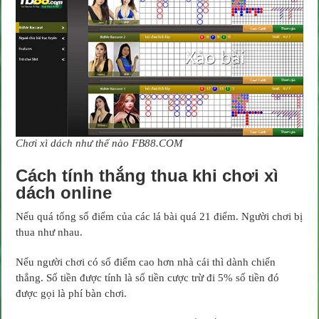
Chơi xì dách như thế nào FB88.COM
Cách tính thắng thua khi chơi xì
dách online
Nếu quá tổng số điểm của các lá bài quá 21 điểm. Người chơi bị
thua như nhau.
Nếu người chơi có số điểm cao hơn nhà cái thì dành chiến
thắng. Số tiền được tính là số tiền cược trừ đi 5% số tiền đó
được gọi là phí bàn chơi.