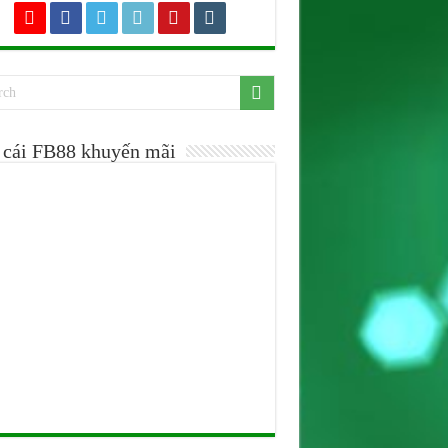
 cái FB88 khuyến mãi