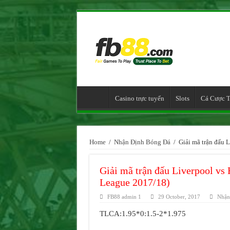
Casino trực tuyến
Slots
Cá Cược T
Home
/
Nhận Định Bóng Đá
/
Giải mã trận đấu 
Giải mã trận đấu Liverpool vs
League 2017/18)
FB88 admin 1
29 October, 2017
Nhận
TLCA:1.95*0:1.5-2*1.975