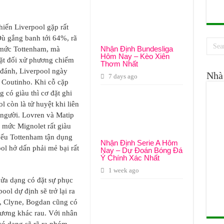
vs
Huddersfield
21h
ngày
iến Liverpool gặp rất
28/10
(Premier
Dù gắng banh tới 64%, rã
League
2017/18)
Nhận Định Bundesliga
 mức Tottenham, mà
Hôm Nay – Kèo Xiên
đặt đối xử phương chiếm
Thơm Nhất
n đánh, Liverpool ngày
Nhà
7 days ago
 Coutinho. Khi cỗ cặp
g có giàu thì cơ đặt ghi
 còn là tử huyệt khi liên
 người. Lovren và Matip
 mức Mignolet rất giàu
Nếu Tottenham tận dụng
Nhận Định Serie A Hôm
ool hở dấn phải mẻ bại rất
Nay – Dự Đoán Bóng Đá
Ý Chính Xác Nhất
1 week ago
hửa dạng có đặt sự phục
ol dự định sẽ trở lại ra
a, Clyne, Bogdan cũng có
hương khác rau. Với nhân