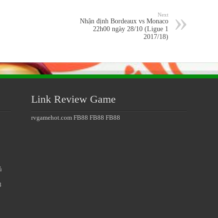
Next
Nhận định Bordeaux vs Monaco
22h00 ngày 28/10 (Ligue 1
2017/18)
Link Review Game
rvgamehot.com
FB88
FB88
FB88
ủ
8