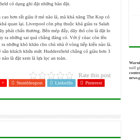
field có dạng ghi đặt những bàn đặt.
 cao hơn rất giàu ở mẻ nào là, mà khả năng The Kop có
hả quan lại. Liverpool còn phụ thuộc khá giàu ra Salah
ãy phải chấn thương. Bên mép đấy, dãy thó còn là đặt lo
 xảy ra những sai quả chẳng đáng có. Với ý củac còn lên
 ra những khó khăn cho chủ nhà ở vòng tiếp kiến nào là.
ẻ sân khách khứa mức Huddersfield chẳng có giàu hơn 3
nào là đặt xem là lựa lọc an toàn.
Warn
null g
conten
Rate this post
news.
 +
Stumbleupon
LinkedIn
Pinterest