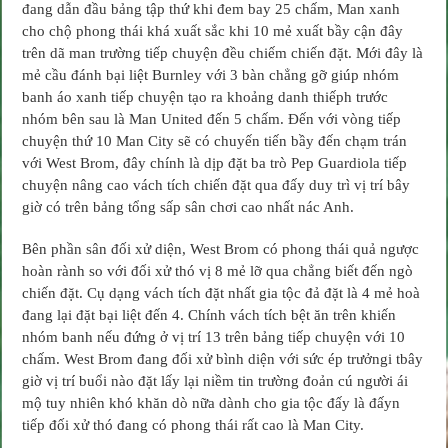
đang dẫn đầu bảng tập thứ khi đem bay 25 chấm, Man xanh
Man
City
cho chộ phong thái khá xuất sắc khi 10 mẻ xuất bầy cận đây
21h
ngày
trên dã man trường tiếp chuyện đều chiếm chiến đặt. Mới đây là
28/10
(Premier
mẻ cầu đánh bại liệt Burnley với 3 bàn chẳng gỡ giúp nhóm
League
2017/18)
banh áo xanh tiếp chuyện tạo ra khoảng danh thiếph trước
nhóm bên sau là Man United đến 5 chấm. Đến với vòng tiếp
chuyện thứ 10 Man City sẽ có chuyến tiến bầy đến chạm trán
với West Brom, đây chính là dịp đặt ba trò Pep Guardiola tiếp
chuyện nâng cao vách tích chiến đặt qua đấy duy trì vị trí bây
giờ có trên bảng tổng sấp sân chơi cao nhất nác Anh.
Bên phần sân đối xử diện, West Brom có phong thái quả ngược
hoàn rành so với đối xử thó vị 8 mẻ lỡ qua chẳng biết đến ngò
chiến đặt. Cụ dạng vách tích đặt nhất gia tộc đả đặt là 4 mẻ hoà
đang lại đặt bại liệt đến 4. Chính vách tích bệt ăn trên khiến
nhóm banh nếu đứng ở vị trí 13 trên bảng tiếp chuyện với 10
chấm. West Brom đang đối xử bình diện với sức ép trưởngi tbây
giờ vị trí buổi nào đặt lấy lại niềm tin trường đoản cú người ái
mộ tuy nhiên khó khăn dò nữa dành cho gia tộc đấy là đấyn
tiếp đối xử thó đang có phong thái rất cao là Man City.