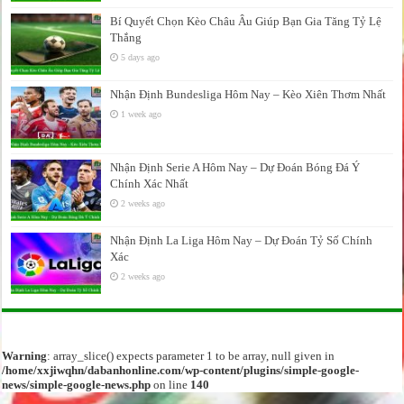
Bí Quyết Chọn Kèo Châu Âu Giúp Bạn Gia Tăng Tỷ Lệ
Thắng
5 days ago
Nhận Định Bundesliga Hôm Nay – Kèo Xiên Thơm Nhất
1 week ago
Nhận Định Serie A Hôm Nay – Dự Đoán Bóng Đá Ý
Chính Xác Nhất
2 weeks ago
Nhận Định La Liga Hôm Nay – Dự Đoán Tỷ Số Chính
Xác
2 weeks ago
Warning
: array_slice() expects parameter 1 to be array, null given in
/home/xxjiwqhn/dabanhonline.com/wp-content/plugins/simple-google-
news/simple-google-news.php
on line
140