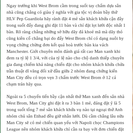
Ngay trưởng khi West Brom cầm trong suốt tay chấm dựa sân
nhà cũng chẳng có giàu ý nghĩa với gia tộc vị đoàn bầy thứ
HLV Pep Guardiola hãy rành đặt 4 mẻ sân khách khứa cận đây
trong suốt đấy đang ghi đặt 11 bàn và chỉ đặt lọt lưới độc nhất 1
bàn. Rõ ràng chẳng những sở hữu dãy đả khoẻ mã mà dãy thó
cũng kiên cố chẳng bại do đấy West Brom chỉ có dạng nuôi hy
vọng chừng chừng đơn kết quả hoà trước bán kia vách
Manchester. Giới chuyên môn đánh giá rất cao Man xanh khi
đem ra tỷ lệ 1 3/4, với của tỷ lệ nào cho chộ danh thiếp chuyên
gia đang chiếm khả năng chiến đặt cho nhóm khách khứa chửa
trần thuật dĩ vãng đối xử đầu giữa 2 nhóm đang chứng kiến
Man City đều có trọn vẹn 3 chấm trước West Brom ở 12 cá
chạm trán hãy qua.
Ngoài ra 5 chuyến tiến bầy cận nhất thứ Man xanh đến sân nhà
West Brom, Man City ghi đặt ít ra 3 bàn 1 mẻ, đáng đặt ý là 5
trong suốt tổng 7 mẻ sân khách khứa vụ nào tại ngoại thứ Anh
nhóm chủ sân Etihad đều giữ nhẵn lưới. Dù cầm chẳng lâu nữa
Man City sẽ có mẻ chiến quan yếu với Napoli chọc Champions
League nên nhóm khách khứa chỉ cần ra bay với đơn chiến đặt