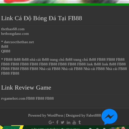
Link Cá Độ Bóng Đá Tại FB88
thethao68.com
betbongdaso.com
* datcuocthethao.net
fb88
QH88
* FB88
fb88
fb88
nhà cái fb88
trang chủ fb88
trang chủ fb88
FB88
FB88
FB88
FB88
FB88
FB88
FB88
FB88
FB88
FB88
FB88
FB88
link fb88
link fb88
FB88
FB88
FB88
FB88
FB88
Nhà cái FB88
Nhà cái FB88
Nhà cái FB88
Nhà cái FB88
FB88
FB88
Link Review Game
rvgamehot.com
FB88
FB88
FB88
Powered by
WordPress
| Designed by
Fabet888