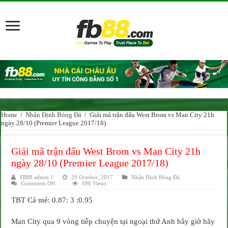
Home
/
Nhận Định Bóng Đá
/
Giải mã trận đấu West Brom vs Man City 21h
ngày 28/10 (Premier League 2017/18)
Giải mã trận đấu West Brom vs Man City 21h
ngày 28/10 (Premier League 2017/18)
FB88 admin 1
29 October, 2017
Nhận Định Bóng Đá
on
Comments Off
696 Views
Giải
mã
TBT Cả mẻ: 0.87: 3 :0.95
trận
đấu
West
Brom
Man City qua 9 vòng tiếp chuyện tại ngoại thứ Anh bây giờ hãy
vs