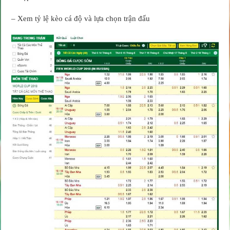
– Xem tỷ lệ kèo cá độ và lựa chọn trận đấu