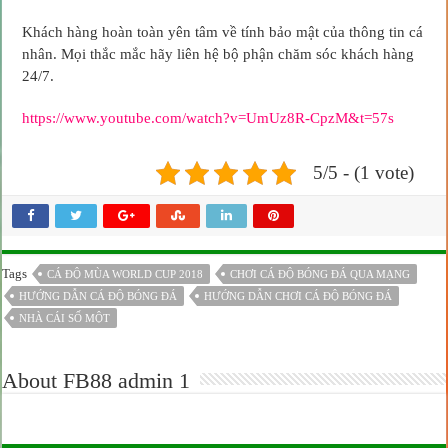
Khách hàng hoàn toàn yên tâm về tính bảo mật của thông tin cá
nhân. Mọi thắc mắc hãy liên hệ bộ phận chăm sóc khách hàng
24/7.
https://www.youtube.com/watch?v=UmUz8R-CpzM&t=57s
5/5 - (1 vote)
Tags
CÁ ĐỘ MÙA WORLD CUP 2018
CHƠI CÁ ĐỘ BÓNG ĐÁ QUA MẠNG
HƯỚNG DẪN CÁ ĐỘ BÓNG ĐÁ
HƯỚNG DẪN CHƠI CÁ ĐỘ BÓNG ĐÁ
NHÀ CÁI SỐ MỘT
About FB88 admin 1