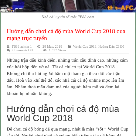
Nhà cái uy tín số một FB88.com
Hướng dẫn chơi cá độ mùa World Cup 2018 qua
mạng trực tuyến
FB88 admin 1
28 May, 2018
World Cup 2018
,
Hướng Dẫn Cá Độ
on
Comments Off
1,377 Views
Hướng
dẫn
Những trận đấu kinh điển, những trận cầu đỉnh cao, những cảm
chơi
cá
xúc hồi hộp đến vỡ oà. Tất cả chỉ có tại World Cup 2018.
độ
mùa
Không chỉ thu hút người hâm mộ tham gia theo dõi các trận
World
Cup
đấu. Hoà vào khí thế đó, các nhà cái cá độ online mọc lên ầm
2018
ầm. Nhằm thoả mãn đam mê của người hâm mộ và đem lại
qua
mạng
khoản lợi nhuận khủng.
trực
tuyến
Hướng dẫn chơi cá độ mùa
World Cup 2018
Để chơi cá độ bóng đá qua mạng, nhất là mùa “sốt ” World Cup
sắp tới. Người chơi phải có sự am hiểu tường tận về bóng đá,