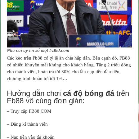
Nhà cái uy tín số một FB88.com
Các kèo trên Fb88 có tỷ lệ ăn chia hấp dẫn. Bên cạnh đó, FB88
có nhiều khuyến mãi khủng cho khách hàng. Tặng 2 triệu đồng
cho thành viên, hoàn trả tới 30% cho lần nạp tiền đầu tiên,
chương trình hoàn trả tới 1%…
Hướng dẫn chơi
cá
độ bóng đá
trên
Fb88 vô cùng đơn giản:
– Truy cập FB88.COM
– Đăng kí thành viên
– Nạp tiền vào tài khoản