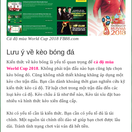
Cá độ mùa World Cup 2018 FB88.com
Lưu ý về kèo bóng đá
Kiến thức về kèo bóng là yếu tố quan trọng để
cá độ mùa
World Cup 2018
. Không phải trận đấu nào bạn cũng lựa chọn
kèo bóng đó. Cũng không nhất thiết khăng khăng áp dụng một
kèo cho trận đấu. Bạn cần dành khoảng thời gian nghiên cứu kỹ
kiến thức kèo cá độ. Từ luật chơi trong một trận đấu đến các
loại kèo cá độ. Kèo châu á là như thế nào, Kèo tài xỉu đặt bao
nhiêu và hình thức kèo xiên đẳng cấp.
Khi có yếu tố cần là kiến thức. Bạn cần có yếu tố đủ là tài
chính. Một nguồn tài chính dồi dào sẽ giúp bạn chơi được lâu
dài. Tránh tình trạng chơi vài ván đã hết tiền.