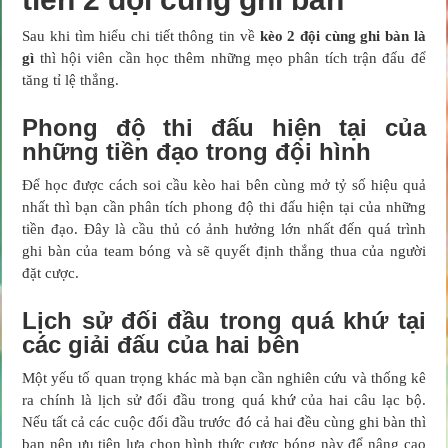
Sau khi tìm hiểu chi tiết thông tin về
kèo 2 đội cùng ghi bàn là
gì
thì hội viên cần học thêm những mẹo phân tích trận đấu để
tăng tỉ lệ thắng.
Phong độ thi đấu hiện tại của
những tiền đạo trong đội hình
Để học được cách soi cầu kèo hai bên cùng mở tỷ số hiệu quả
nhất thì bạn cần phân tích phong độ thi đấu hiện tại của những
tiền đạo. Đây là cầu thủ có ảnh hưởng lớn nhất đến quá trình
ghi bàn của team bóng và sẽ quyết định thắng thua của người
đặt cược.
Lịch sử đối đầu trong quá khứ tại
các giải đấu của hai bên
Một yếu tố quan trọng khác mà bạn cần nghiên cứu và thống kê
ra chính là lịch sử đối đầu trong quá khứ của hai câu lạc bộ.
Nếu tất cả các cuộc đối đầu trước đó cả hai đều cùng ghi bàn thì
bạn nên ưu tiên lựa chọn hình thức cược bóng này để nâng cao