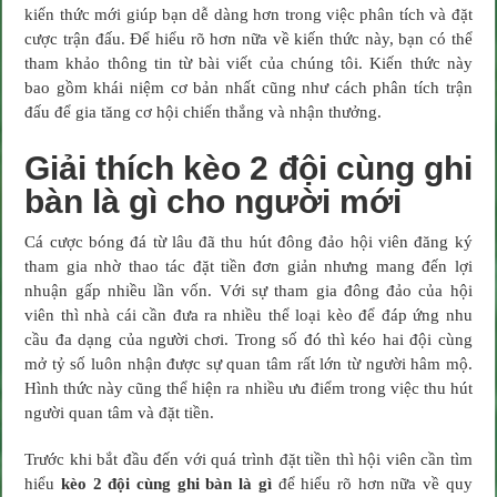
Ghi
kiến thức mới giúp bạn dễ dàng hơn trong việc phân tích và đặt
Bàn
Là
cược trận đấu. Để hiểu rõ hơn nữa về kiến thức này, bạn có thể
Gì
–
tham khảo thông tin từ bài viết của chúng tôi. Kiến thức này
Giải
bao gồm khái niệm cơ bản nhất cũng như cách phân tích trận
Thích
Cho
đấu để gia tăng cơ hội chiến thắng và nhận thưởng.
Người
Mới
Giải thích kèo 2 đội cùng ghi
bàn là gì cho người mới
Cá cược bóng đá từ lâu đã thu hút đông đảo hội viên đăng ký
tham gia nhờ thao tác đặt tiền đơn giản nhưng mang đến lợi
nhuận gấp nhiều lần vốn. Với sự tham gia đông đảo của hội
viên thì nhà cái cần đưa ra nhiều thể loại kèo để đáp ứng nhu
cầu đa dạng của người chơi. Trong số đó thì kéo hai đội cùng
mở tỷ số luôn nhận được sự quan tâm rất lớn từ người hâm mộ.
Hình thức này cũng thể hiện ra nhiều ưu điểm trong việc thu hút
người quan tâm và đặt tiền.
Trước khi bắt đầu đến với quá trình đặt tiền thì hội viên cần tìm
hiểu
kèo 2 đội cùng ghi bàn là gì
để hiểu rõ hơn nữa về quy