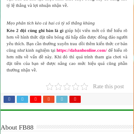
tỷ lệ thắng và lợi nhuận nhận về.
Mẹo phân tích kèo cả hai có tỷ số thắng khủng
Kèo 2 đội cùng ghi bàn là gì
giúp hội viên mới có thể hiểu rõ
hơn về hình thức đặt tiền bóng đá hấp dẫn được đông đảo người
yêu thích. Bạn cần thường xuyên trau dồi thêm kiến thức cơ bản
cũng như kinh nghiệm tại
https://dabanhonline.com/
để hiểu rõ
hơn nữa về vấn đề này. Khi đó thì quá trình tham gia chơi và
đặt tiền của bạn sẽ được nâng cao mức hiệu quả cũng phần
thưởng nhận về.
Rate this post
About FB88