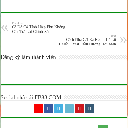
Previous
Cá Độ Có Tính Hiệp Phụ Không –
Câu Trả Lời Chính Xác
Next
Cách Nhà Cái Ra Kèo – Hé Lộ
Chiến Thuật Điều Hướng Hội Viên
Đăng ký làm thành viên
Social nhà cái FB88.COM