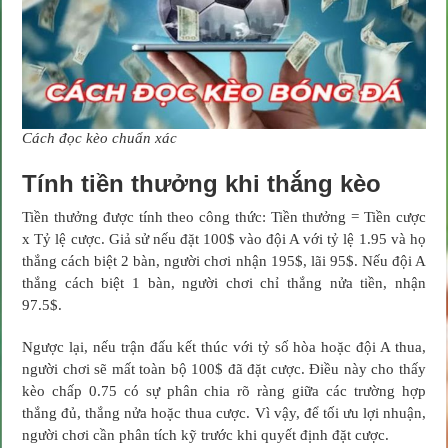
Cách đọc kèo chuẩn xác
Tính tiền thưởng khi thắng kèo
Tiền thưởng được tính theo công thức: Tiền thưởng = Tiền cược
x Tỷ lệ cược. Giả sử nếu đặt 100$ vào đội A với tỷ lệ 1.95 và họ
thắng cách biệt 2 bàn, người chơi nhận 195$, lãi 95$. Nếu đội A
thắng cách biệt 1 bàn, người chơi chỉ thắng nửa tiền, nhận
97.5$.
Ngược lại, nếu trận đấu kết thúc với tỷ số hòa hoặc đội A thua,
người chơi sẽ mất toàn bộ 100$ đã đặt cược. Điều này cho thấy
kèo chấp 0.75 có sự phân chia rõ ràng giữa các trường hợp
thắng đủ, thắng nửa hoặc thua cược. Vì vậy, để tối ưu lợi nhuận,
người chơi cần phân tích kỹ trước khi quyết định đặt cược.