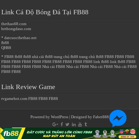
Link Cá Độ Bóng Đá Tại FB88
thethao68.com
betbongdaso.com
* datcuocthethao.net
fb88
QH88
* FB88
fb88
fb88
nhà cái fb88
trang chủ fb88
trang chủ fb88
FB88
FB88
FB88
FB88
FB88
FB88
FB88
FB88
FB88
FB88
FB88
FB88
link fb88
link fb88
FB88
FB88
FB88
FB88
FB88
Nhà cái FB88
Nhà cái FB88
Nhà cái FB88
Nhà cái FB88
FB88
FB88
Link Review Game
rvgamehot.com
FB88
FB88
FB88
Powered by
WordPress
| Designed by
Fabet888
© Copyright 2026, All Rights Reserved