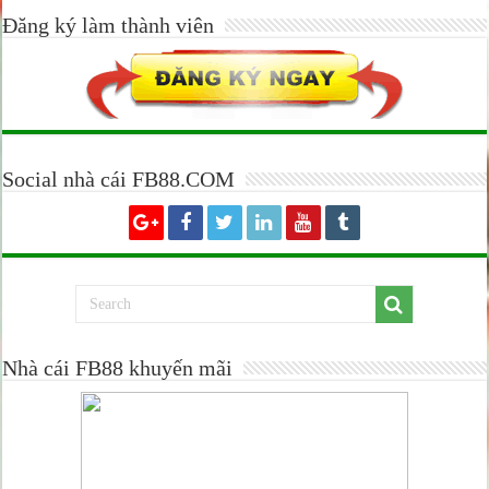
Đăng ký làm thành viên
Social nhà cái FB88.COM
Nhà cái FB88 khuyến mãi