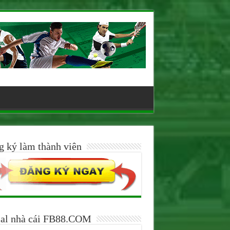
 ký làm thành viên
ial nhà cái FB88.COM