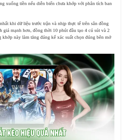
g xuống tiền nếu diễn biến chưa khớp với phân tích ban
nhất khi dữ liệu trước trận và nhịp thực tế trên sân đồng
h giá mạnh hơn, đồng thời 10 phút đầu tạo 4 cú sút và 2
ng khớp này làm tăng đáng kể xác suất chọn đúng bên mở