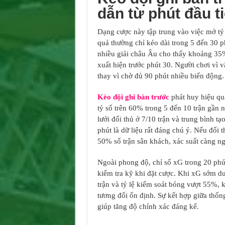
dẫn từ phút đầu t
Dạng cược này tập trung vào việc mở tỷ 
quả thường chỉ kéo dài trong 5 đến 30 p
nhiều giải châu Âu cho thấy khoảng 35
xuất hiện trước phút 30. Người chơi vì 
thay vì chờ đủ 90 phút nhiều biến động
Kèo đội ghi bàn trước
phát huy hiệu qu
tỷ số trên 60% trong 5 đến 10 trận gần n
lưới đối thủ ở 7/10 trận và trung bình tạ
phút là dữ liệu rất đáng chú ý. Nếu đối 
50% số trận sân khách, xác suất càng ng
Ngoài phong độ, chỉ số xG trong 20 ph
kiểm tra kỹ khi đặt cược. Khi xG sớm d
trận và tỷ lệ kiểm soát bóng vượt 55%, k
tương đối ổn định. Sự kết hợp giữa thốn
giúp tăng độ chính xác đáng kể.