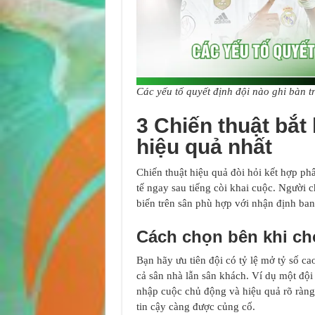
Các yếu tố quyết định đội nào ghi bàn t
3 Chiến thuật bắt
hiệu quả nhất
Chiến thuật hiệu quả đòi hỏi kết hợp phâ
tế ngay sau tiếng còi khai cuộc. Người 
biến trên sân phù hợp với nhận định ba
Cách chọn bên khi chơ
Bạn hãy ưu tiên đội có tỷ lệ mở tỷ số cao
cả sân nhà lẫn sân khách. Ví dụ một đội
nhập cuộc chủ động và hiệu quả rõ ràng
tin cậy càng được củng cố.