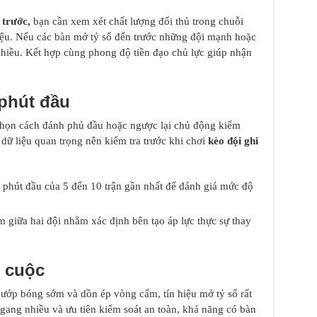
 trước,
bạn cần xem xét chất lượng đối thủ trong chuỗi
 liệu. Nếu các bàn mở tỷ số đến trước những đội mạnh hoặc
nhiều. Kết hợp cùng phong độ tiền đạo chủ lực giúp nhận
 phút đầu
chọn cách đánh phủ đầu hoặc ngược lại chủ động kiểm
 dữ liệu quan trọng nên kiểm tra trước khi chơi
kèo đội ghi
5 phút đầu của 5 đến 10 trận gần nhất để đánh giá mức độ
m giữa hai đội nhằm xác định bên tạo áp lực thực sự thay
i cuộc
cướp bóng sớm và dồn ép vòng cấm, tín hiệu mở tỷ số rất
ngang nhiều và ưu tiên kiểm soát an toàn, khả năng có bàn