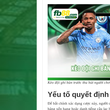
Kèo đội ghi bàn trước thu hút người chơ
Yếu tố quyết định
Để bắt chính xác dạng cược này, người ch
bảng xếp hạng hoặc danh tiếng câu lạc b