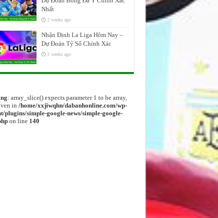
Dự Đoán Bóng Đá Ý Chính Xác
Nhất
2 weeks ago
Nhận Định La Liga Hôm Nay –
Dự Đoán Tỷ Số Chính Xác
2 weeks ago
ing
: array_slice() expects parameter 1 to be array,
iven in
/home/xxjiwqhn/dabanhonline.com/wp-
t/plugins/simple-google-news/simple-google-
php
on line
140