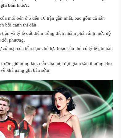
 ghi bàn trước.
 của mỗi bên ở 5 đến 10 trận gần nhất, bao gồm cả sân
ch bối cảnh thi đấu.
u trận và tỷ lệ dứt điểm trúng đích nhằm phản ánh mức độ
ự đối phương.
ự có mặt của tiền đạo chủ lực hoặc cầu thủ có tỷ lệ ghi bàn
c
trước giờ bóng lăn, nếu cửa một đội giảm sâu thường cho
g về khả năng ghi bàn sớm.