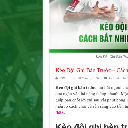
Kèo Đội Ghi Bàn Trư
Kèo Đội Ghi Bàn Trước – Cách
FB88
10 March, 2026
Cá Cược Thể 
Kèo đội ghi bàn trước
thu hút người chơ
quả ngắn và khả năng thắng nhanh. Một
giúp bạn chốt lời chỉ sau vài phút bóng 
hiểu rõ cách chơi và sẵn sàng vào tiền t
fb88
.
Kèo đội ghi bàn t