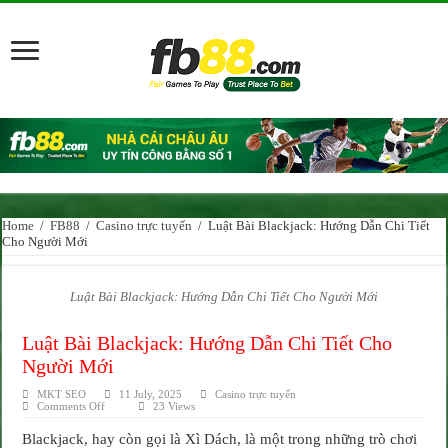
Home
/
FB88
/
Casino trực tuyến
/
Luật Bài Blackjack: Hướng Dẫn Chi Tiết
Cho Người Mới
Luật Bài Blackjack: Hướng Dẫn Chi Tiết Cho Người Mới
Luật Bài Blackjack: Hướng Dẫn Chi Tiết Cho
Người Mới
MKT SEO
11 July, 2025
Casino trực tuyến
on
Comments Off
23 Views
Luật
Bài
Blackjack, hay còn gọi là Xì Dách, là một trong những trò chơi
Blackjack: