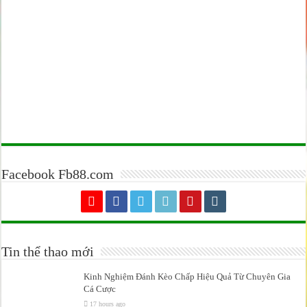
Facebook Fb88.com
Tin thể thao mới
Kinh Nghiệm Đánh Kèo Chấp Hiệu Quả Từ Chuyên Gia
Cá Cược
17 hours ago