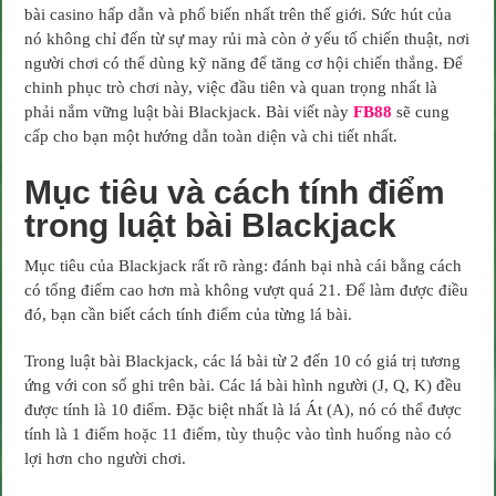
Hướng
bài casino hấp dẫn và phổ biến nhất trên thế giới. Sức hút của
Dẫn
Chi
nó không chỉ đến từ sự may rủi mà còn ở yếu tố chiến thuật, nơi
Tiết
Cho
người chơi có thể dùng kỹ năng để tăng cơ hội chiến thắng. Để
Người
chinh phục trò chơi này, việc đầu tiên và quan trọng nhất là
Mới
phải nắm vững luật bài Blackjack. Bài viết này
FB88
sẽ cung
cấp cho bạn một hướng dẫn toàn diện và chi tiết nhất.
Mục tiêu và cách tính điểm
trong luật bài Blackjack
Mục tiêu của Blackjack rất rõ ràng: đánh bại nhà cái bằng cách
có tổng điểm cao hơn mà không vượt quá 21. Để làm được điều
đó, bạn cần biết cách tính điểm của từng lá bài.
Trong luật bài Blackjack, các lá bài từ 2 đến 10 có giá trị tương
ứng với con số ghi trên bài. Các lá bài hình người (J, Q, K) đều
được tính là 10 điểm. Đặc biệt nhất là lá Át (A), nó có thể được
tính là 1 điểm hoặc 11 điểm, tùy thuộc vào tình huống nào có
lợi hơn cho người chơi.