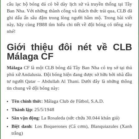
Xứ
câu lạc bộ bóng đá có bề dày lịch sử và truyền thống tại Tây
Andalusia
Với
Ban Nha. Với những thành công và thách thức trải qua, CLB đã
Bề
Dày
ghi dấu ấn sâu đậm trong lòng người hâm mộ. Trong bài viết
Lịch
này, hãy cùng FB88 tìm hiểu chi tiết về đội bóng có tiếng này
Sử
nhé!
Giới thiệu đôi nét về CLB
Málaga CF
Málaga
CF là một CLB bóng đá Tây Ban Nha có trụ sở tại thủ
phủ xứ Andalusia. Đội bóng hiện đang được sở hữu bởi nhà đầu
tư người Qatar – Abdullah Al Thani. Dưới đây là những thông
tin chung về đội bóng này:
Tên chính thức
: Málaga Club de Fútbol, S.A.D.
Thành lập
: 25/5/1948
Sân vận động
: La Rosaleda (sức chứa 30.044 khán giả)
Biệt danh
: Los Boquerones (Cá cơm), Blanquiazules (Xanh
trắng)