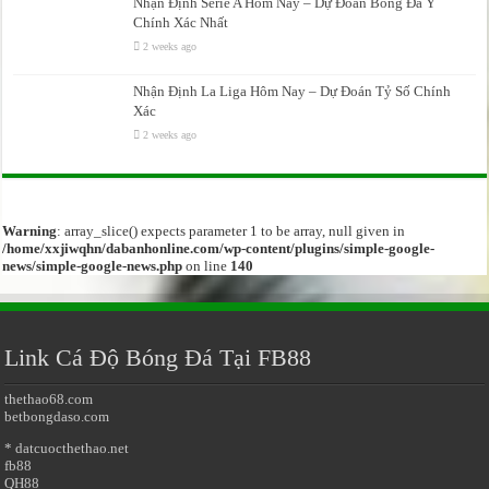
Nhận Định Serie A Hôm Nay – Dự Đoán Bóng Đá Ý
Chính Xác Nhất
2 weeks ago
Nhận Định La Liga Hôm Nay – Dự Đoán Tỷ Số Chính
Xác
2 weeks ago
Warning
: array_slice() expects parameter 1 to be array, null given in
/home/xxjiwqhn/dabanhonline.com/wp-content/plugins/simple-google-
news/simple-google-news.php
on line
140
Link Cá Độ Bóng Đá Tại FB88
thethao68.com
betbongdaso.com
* datcuocthethao.net
fb88
QH88