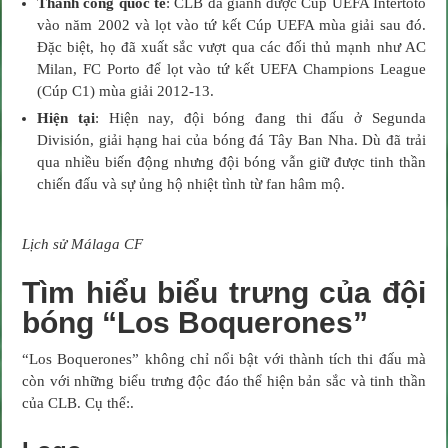
Thành công quốc tế
: CLB đã giành được Cúp UEFA Intertoto
vào năm 2002 và lọt vào tứ kết Cúp UEFA mùa giải sau đó.
Đặc biệt, họ đã xuất sắc vượt qua các đối thủ mạnh như AC
Milan, FC Porto để lọt vào tứ kết UEFA Champions League
(Cúp C1) mùa giải 2012-13.
Hiện tại
: Hiện nay, đội bóng đang thi đấu ở Segunda
División, giải hạng hai của bóng đá Tây Ban Nha. Dù đã trải
qua nhiều biến động nhưng đội bóng vẫn giữ được tinh thần
chiến đấu và sự ủng hộ nhiệt tình từ fan hâm mộ.
Lịch sử Málaga CF
Tìm hiểu biểu trưng của đội
bóng “Los Boquerones”
“Los Boquerones” không chỉ nổi bật với thành tích thi đấu mà
còn với những biểu trưng độc đáo thể hiện bản sắc và tinh thần
của CLB. Cụ thể:.