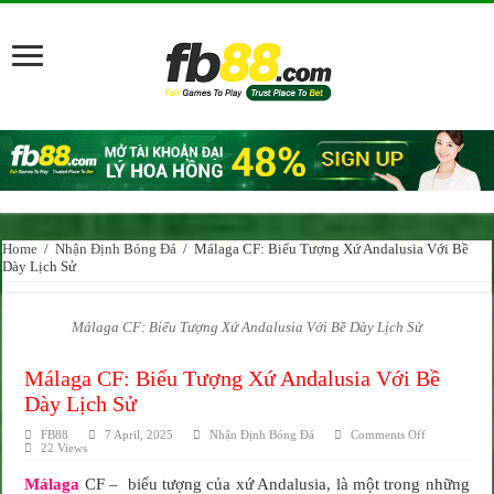
Home
/
Nhận Định Bóng Đá
/
Málaga CF: Biểu Tượng Xứ Andalusia Với Bề
Dày Lịch Sử
Málaga CF: Biểu Tượng Xứ Andalusia Với Bề Dày Lịch Sử
Málaga CF: Biểu Tượng Xứ Andalusia Với Bề
Dày Lịch Sử
on
FB88
7 April, 2025
Nhận Định Bóng Đá
Comments Off
Málaga
22 Views
CF:
Biểu
Málaga
CF – biểu tượng của xứ Andalusia, là một trong những
Tượng