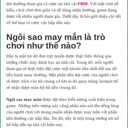
Mắn
thủ thường tham gia cá cược tại nhà cái
FB88
. Với luật chơi dễ
–
Trò
hiểu, cách chơi đơn giản và dễ dàng nhận thưởng, game đang
Chơi
Nổ
được rất nhiều người tham gia. Dưới đây là bài giới thiệu chi tiết
Hũ
về thể loại cá cược cực hấp dẫn này.
Hấp
Dẫn
Nhất
2025
Ngôi sao may mắn là trò
chơi như thế nào?
Đây là một trò đỏ đen trực tuyến được thực hiện thông qua
những chiếc máy đánh bạc tại nhà cái. Trong đó, mỗi người
tham gia sẽ thực hiện đặt cược một khoản tiền nhất đất sau đó
tiến hành quay thưởng. Một phần tiền đặt cược của người chơi
sẽ được trích vào hũ chung và khi ai đó quay trúng Jackpot thì
sẽ nhận được toàn bộ hũ tiền chung đó.
Ngôi sao may mắn
được đặt theo biểu tượng xuất hiện trong
game. Những biểu tượng này cũng phần nào nói lên tiếng lòng
của người chơi với mong muốn nhận được may mắn với phần
tiền thưởng cực hấp dẫn. Do đó, đây là một trong những trò nổ
hũ hấp dẫn tại nhà cái hiện nay.