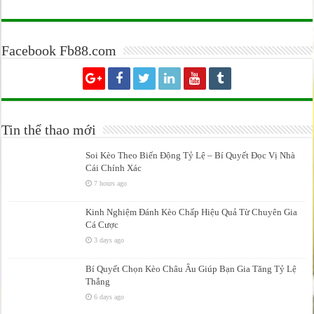
Facebook Fb88.com
Tin thể thao mới
Soi Kèo Theo Biến Động Tỷ Lệ – Bí Quyết Đọc Vị Nhà
Cái Chính Xác
7 hours ago
Kinh Nghiệm Đánh Kèo Chấp Hiệu Quả Từ Chuyên Gia
Cá Cược
3 days ago
Bí Quyết Chọn Kèo Châu Âu Giúp Bạn Gia Tăng Tỷ Lệ
Thắng
6 days ago