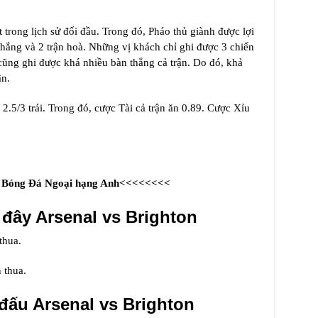
 trong lịch sử đối đầu. Trong đó, Pháo thủ giành được lợi
hắng và 2 trận hoà. Những vị khách chỉ ghi được 3 chiến
 cũng ghi được khá nhiều bàn thắng cả trận. Do đó, khả
ận.
2.5/3 trái. Trong đó, cược Tài cả trận ăn 0.89. Cược Xỉu
 Bóng Đá Ngoại hạng Anh<<<<<<<<
đây Arsenal vs Brighton
 thua.
n thua.
 đấu Arsenal vs Brighton