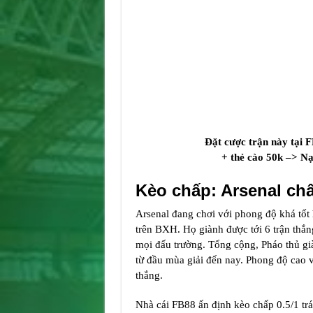
Đặt cược trận này tại 
+ thẻ cào 50k –> Nạ
Kèo chấp: Arsenal chấ
Arsenal đang chơi với phong độ khá tốt 
trên BXH. Họ giành được tới 6 trận thắng
mọi đấu trường. Tổng cộng, Pháo thủ già
từ đầu mùa giải đến nay. Phong độ cao v
thắng.
Nhà cái FB88 ấn định kèo chấp 0.5/1 trá