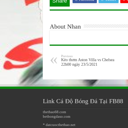
Share
About Nhan
Previous
Kèo thơm Aston Villa vs Chelsea
22h00 ngày 23/5/2021
Link Cá Độ Bóng Đá Tại FB88
thethao68.com
betbongdaso.com
* datcuocthethao.net