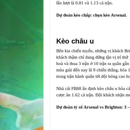
lần lượt là 0.81 và 1.13 cả trận.
Dự đoán kèo chấp: chọn kèo Arsenal.
Kèo châu u
Bên kia chiến tuyến, những vị khách Br
khách thậm chí đang đứng tận vị trí thứ 
hoà và thua 3 trận ở 10 trận ra quân gần
mùa giải đến nay là 9 chiến thắng, hòa 14
trong trận hành quân tới đội bóng cao h
Nhà cái FB88 ấn định kèo châu u hòa cả 
cược ăn 1.62 cả trận. Đội khách nhận mức
Dự đoán tỷ số Arsenal vs Brighton: 3 –