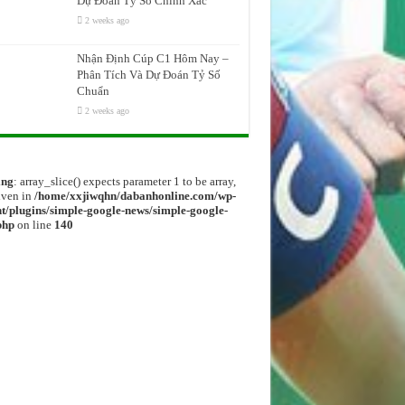
Dự Đoán Tỷ Số Chính Xác
2 weeks ago
Nhận Định Cúp C1 Hôm Nay –
Phân Tích Và Dự Đoán Tỷ Số
Chuẩn
2 weeks ago
ing
: array_slice() expects parameter 1 to be array,
iven in
/home/xxjiwqhn/dabanhonline.com/wp-
t/plugins/simple-google-news/simple-google-
php
on line
140