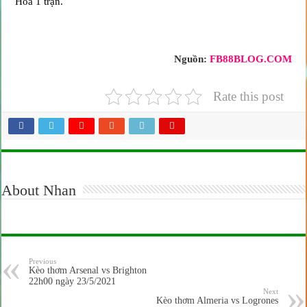
Hòa 1 trận.
Nguồn:
FB88BLOG.COM
Rate this post
About Nhan
Previous
Kèo thơm Arsenal vs Brighton
22h00 ngày 23/5/2021
Next
Kèo thơm Almeria vs Logrones