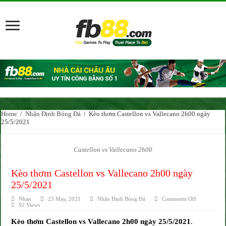
Home
/
Nhận Định Bóng Đá
/
Kèo thơm Castellon vs Vallecano 2h00 ngày
25/5/2021
Castellon vs Vallecano 2h00
Kèo thơm Castellon vs Vallecano 2h00 ngày
25/5/2021
on
Nhan
23 May, 2021
Nhận Định Bóng Đá
Comments Off
Kèo
92 Views
thơm
Castellon
Kèo thơm Castellon vs Vallecano 2h00 ngày 25/5/2021
.
vs