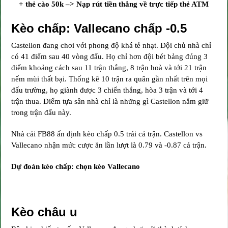
+ thẻ cào 50k –> Nạp rút tiền thắng về trực tiếp thẻ ATM
Kèo chấp: Vallecano chấp -0.5
Castellon đang chơi với phong độ khá tẻ nhạt. Đội chủ nhà chỉ
có 41 điểm sau 40 vòng đấu. Họ chỉ hơn đội bét bảng đúng 3
điểm khoảng cách sau 11 trận thắng, 8 trận hoà và tới 21 trận
nếm mùi thất bại. Thống kê 10 trận ra quân gần nhất trên mọi
đấu trường, họ giành được 3 chiến thắng, hòa 3 trận và tới 4
trận thua. Điểm tựa sân nhà chỉ là những gì Castellon nắm giữ
trong trận đấu này.
Nhà cái FB88 ấn định kèo chấp 0.5 trái cả trận. Castellon vs
Vallecano nhận mức cược ăn lần lượt là 0.79 và -0.87 cả trận.
Dự đoán kèo chấp: chọn kèo Vallecano
Kèo châu u