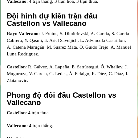
Vallecano
: 4 trận thắng, 3 trận hòa, 3 trận thua.
Đội hình dự kiến trận đấu
Castellon vs Vallecano
Rayo Vallecano
: J. Frutos, S. Dimitrievski, A. Garcia, S. Garcia
Cabrero, Y. Qasmi, E. Ariel Saveljich, L. Advincula Castrillon,
A. Catena Marugán, M. Suarez Mata, O. Guido Trejo, A. Manuel
Luna Rodriguez.
Castellon
: R. Gálvez, A. Lapeña, E. Satrústegui, Ó. Whalley, J.
Muguruza, V. García, G. Ledes, Á. Fidalgo, R. Díez, C. Díaz, I.
Zlatanovic.
Phong độ đối đầu Castellon vs
Vallecano
Castellon
: 4 trận thua.
Vallecano
: 4 trận thắng.