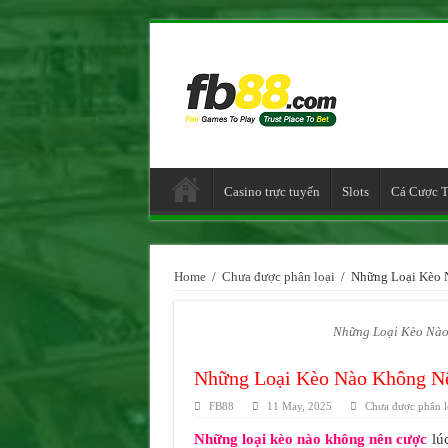
Casino trực tuyến
Slots
Cá Cược T
Home
/
Chưa được phân loại
/
Những Loại Kèo 
Những Loại Kèo Nào
Những Loại Kèo Nào Không N
FB88
11 May, 2025
Chưa được phân l
Những loại kèo nào không nên cược
lúc