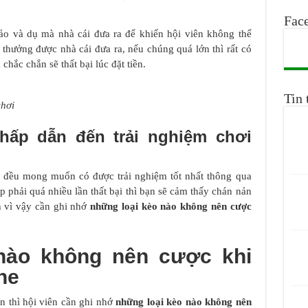
Fac
 ảo và dụ mà nhà cái đưa ra để khiến hội viên không thể
 thưởng được nhà cái đưa ra, nếu chúng quá lớn thì rất có
chắc chắn sẽ thất bại lúc đặt tiền.
Tin 
chơi
thấp dẫn đến trải nghiệm chơi
á đều mong muốn có được trải nghiệm tốt nhất thông qua
 phải quá nhiều lần thất bại thì bạn sẽ cảm thấy chán nản
 vì vậy cần ghi nhớ
những loại kèo nào không nên cược
nào không nên cược khi
ine
n thì hội viên cần ghi nhớ
những loại kèo nào không nên