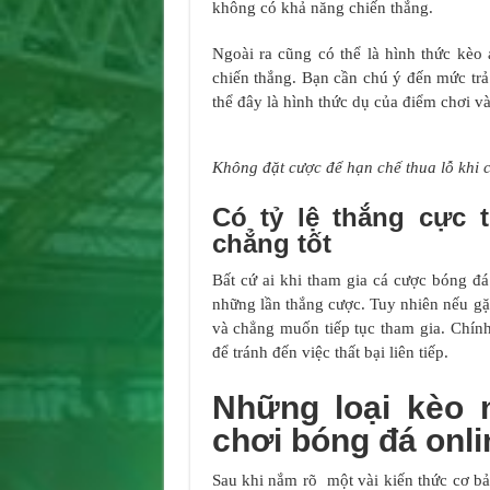
không có khả năng chiến thắng.
Ngoài ra cũng có thể là hình thức kèo
chiến thắng. Bạn cần chú ý đến mức trả
thể đây là hình thức dụ của điểm chơi và 
Không đặt cược để hạn chế thua lỗ khi 
Có tỷ lệ thắng cực 
chẳng tốt
Bất cứ ai khi tham gia cá cược bóng đ
những lần thắng cược. Tuy nhiên nếu gặp
và chẳng muốn tiếp tục tham gia. Chính
để tránh đến việc thất bại liên tiếp.
Những loại kèo 
chơi bóng đá onl
Sau khi nắm rõ một vài kiến thức cơ bả