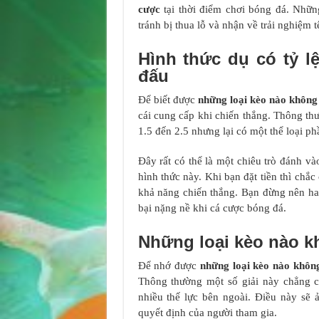
cược
tại thời điểm chơi bóng đá. Những
tránh bị thua lỗ và nhận về trải nghiệm t
Hình thức dụ có tỷ l
đấu
Để biết được
những loại kèo nào không
cái cung cấp khi chiến thắng. Thông thư
1.5 đến 2.5 nhưng lại có một thể loại ph
Đây rất có thể là một chiêu trò đánh v
hình thức này. Khi bạn đặt tiền thì chắc
khả năng chiến thắng. Bạn đừng nên ha
bại nặng nề khi cá cược bóng đá.
Những loại kèo nào k
Để nhớ được
những loại kèo nào khôn
Thông thường một số giải này chẳng c
nhiều thế lực bên ngoài. Điều này sẽ 
quyết định của người tham gia.