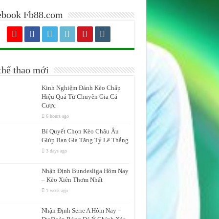
ebook Fb88.com
thể thao mới
Kinh Nghiệm Đánh Kèo Chấp
Hiệu Quả Từ Chuyên Gia Cá
Cược
6 hours ago
Bí Quyết Chọn Kèo Châu Âu
Giúp Bạn Gia Tăng Tỷ Lệ Thắng
3 days ago
Nhận Định Bundesliga Hôm Nay
– Kèo Xiên Thơm Nhất
1 week ago
Nhận Định Serie A Hôm Nay –