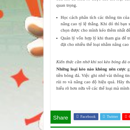
quan trọng.
Học cách phân tích các thông tin của 
nâng cao tỷ lệ thắng. Khi đó thì bạn 
chọn được cho mình kéo thêm nhất để
Quản lý vốn hợp lý khi tham gia để t
đặt cho nhiều thể loại nhằm nâng cao
Kiến thức cần nhớ khi soi kèo bóng đá o
Những loại kèo nào không nên cược
gi
tiền bóng đá. Việc ghi nhớ vài thông ti
rủi ro và nâng cao độ hiệu quả. Hãy t
hiểu rõ hơn nữa về các thể loại mà mình
Facebook
Twitter
Share