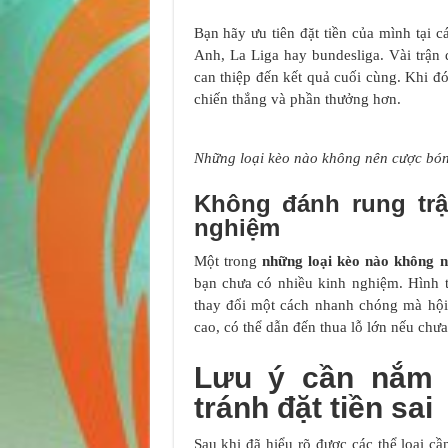
Bạn hãy ưu tiên đặt tiền của mình tại c
Anh, La Liga hay bundesliga. Vài trận 
can thiệp đến kết quả cuối cùng. Khi đ
chiến thắng và phần thưởng hơn.
Những loại kèo nào không nên cược bón
Không đánh rung trậ
nghiệm
Một trong
những loại kèo nào không 
bạn chưa có nhiều kinh nghiệm. Hình t
thay đổi một cách nhanh chóng mà hội 
cao, có thể dẫn đến thua lỗ lớn nếu chưa
Lưu ý cần nắm 
tránh đặt tiền sai
Sau khi đã hiểu rõ được các thể loại cầ