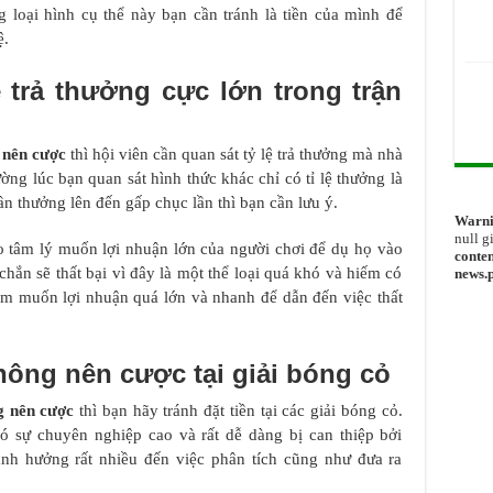
 loại hình cụ thể này bạn cần tránh là tiền của mình để
ệ.
ệ trả thưởng cực lớn trong trận
 nên cược
thì hội viên cần quan sát tỷ lệ trả thưởng mà nhà
ờng lúc bạn quan sát hình thức khác chỉ có tỉ lệ thưởng là
ần thưởng lên đến gấp chục lần thì bạn cần lưu ý.
Warn
null g
ào tâm lý muốn lợi nhuận lớn của người chơi để dụ họ vào
conten
 chắn sẽ thất bại vì đây là một thể loại quá khó và hiếm có
news.
m muốn lợi nhuận quá lớn và nhanh để dẫn đến việc thất
hông nên cược tại giải bóng cỏ
g nên cược
thì bạn hãy tránh đặt tiền tại các giải bóng cỏ.
ó sự chuyên nghiệp cao và rất dễ dàng bị can thiệp bởi
ảnh hưởng rất nhiều đến việc phân tích cũng như đưa ra