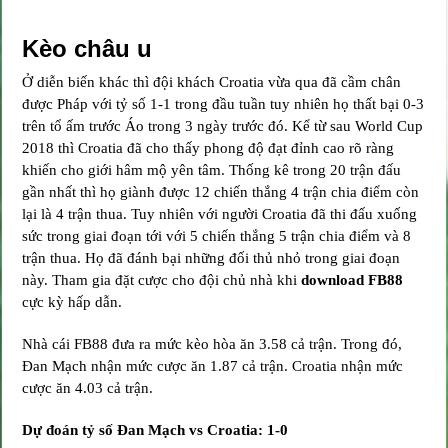
Kèo châu u
Ở diễn biến khác thì đội khách Croatia vừa qua đã cầm chân
được Pháp với tỷ số 1-1 trong đầu tuần tuy nhiên họ thất bại 0-3
trên tổ ấm trước Áo trong 3 ngày trước đó. Kể từ sau World Cup
2018 thì Croatia đã cho thấy phong độ đạt đỉnh cao rõ ràng
khiến cho giới hâm mộ yên tâm. Thống kê trong 20 trận đấu
gần nhất thì họ giành được 12 chiến thắng 4 trận chia điểm còn
lại là 4 trận thua. Tuy nhiên với người Croatia đã thi đấu xuống
sức trong giai đoạn tới với 5 chiến thắng 5 trận chia điểm và 8
trận thua. Họ đã đánh bại những đối thủ nhỏ trong giai đoạn
này. Tham gia đặt cược cho đội chủ nhà khi
download FB88
cực kỳ hấp dẫn.
Nhà cái FB88 đưa ra mức kèo hòa ăn 3.58 cả trận. Trong đó,
Đan Mạch
nhận mức cược ăn 1.87 cả trận.
Croatia
nhận mức
cược ăn 4.03 cả trận.
Dự đoán tỷ số
Đan Mạch vs Croatia
: 1-0