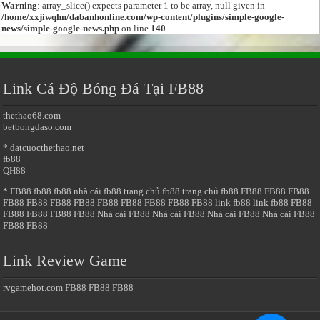
Warning
: array_slice() expects parameter 1 to be array, null given in
/home/xxjiwqhn/dabanhonline.com/wp-content/plugins/simple-google-
news/simple-google-news.php
on line
140
Link Cá Độ Bóng Đá Tại FB88
thethao68.com
betbongdaso.com
* datcuocthethao.net
fb88
QH88
* FB88
fb88
fb88
nhà cái fb88
trang chủ fb88
trang chủ fb88
FB88
FB88
FB88
FB88
FB88
FB88
FB88
FB88
FB88
FB88
FB88
FB88
link fb88
link fb88
FB88
FB88
FB88
FB88
FB88
Nhà cái FB88
Nhà cái FB88
Nhà cái FB88
Nhà cái FB88
FB88
FB88
Link Review Game
rvgamehot.com
FB88
FB88
FB88