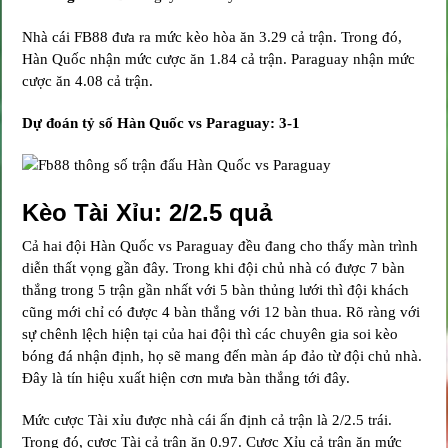
Nhà cái FB88 đưa ra mức kèo hòa ăn 3.29 cả trận. Trong đó,
Hàn Quốc nhận mức cược ăn 1.84 cả trận. Paraguay nhận mức
cược ăn 4.08 cả trận.
Dự đoán tỷ số Hàn Quốc vs Paraguay: 3-1
Kèo Tài Xỉu: 2/2.5 quả
Cả hai đội Hàn Quốc vs Paraguay đều đang cho thấy màn trình
diễn thất vọng gần đây. Trong khi đội chủ nhà có được 7 bàn
thắng trong 5 trận gần nhất với 5 bàn thủng lưới thì đội khách
cũng mới chỉ có được 4 bàn thắng với 12 bàn thua. Rõ ràng với
sự chênh lệch hiện tại của hai đội thì các chuyên gia soi kèo
bóng đá nhận định, họ sẽ mang đến màn áp đảo từ đội chủ nhà.
Đây là tín hiệu xuất hiện cơn mưa bàn thắng tới đây.
Mức cược Tài xỉu được nhà cái ấn định cả trận là 2/2.5 trái.
Trong đó, cược Tài cả trận ăn 0.97. Cược Xỉu cả trận ăn mức