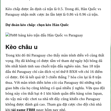
Kèo chấp được ấn định cả trận là 0.5. Trong đó, Hàn Quốc vs
Paraguay nhận mức cược ăn lần lượt là 0.86 và 0.96 cả trận.
Dự đoán kèo chấp: chọn kèo Hàn Quốc
Kèo châu u
Trong khi đó thì Paraguay cho thấy màn trình diễn vô cùng thất
vọng. Họ đã không có được tấm vé tham dự ngày hội bóng đá
lớn nhất hành tinh sau chuỗi trận đấu nghèo nàn. Sau 18 trận
đấu thì Paraguay chỉ cán đích vị trí thứ 8 BXH với chỉ 16 điểm
có được. Đó là kết quả từ 3 chiến thắng 7 hòa còn lại là 8 trận
thua. Với màn trình diễn kém cỏi của Paraguay thì những trận
giao hữu của họ cũng không có quá nhiều ý nghĩa. Vừa qua đội
bóng này còn thất bại 4-1 khi hành quân đến hàng xóm Japan,
do vậy mà việc chơi xa nhà tới đây cũng khiến cho Paraguay
không được đánh giá cao. Tham gia đặt cược cho đội chủ nhà
khi
tải game FB88
ngay hôm nay nhé.