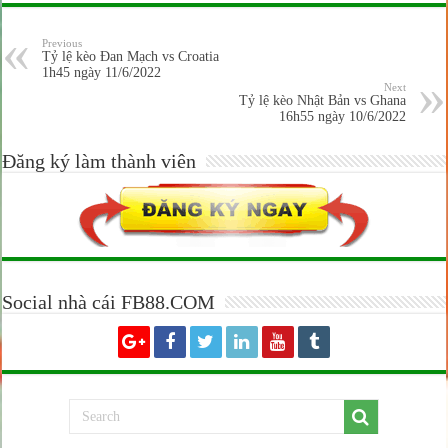
Previous
Tỷ lệ kèo Đan Mạch vs Croatia
1h45 ngày 11/6/2022
Next
Tỷ lệ kèo Nhật Bản vs Ghana
16h55 ngày 10/6/2022
Đăng ký làm thành viên
Social nhà cái FB88.COM