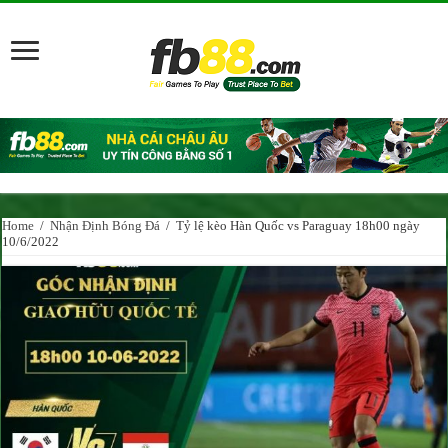
Home
/
Nhận Định Bóng Đá
/
Tỷ lệ kèo Hàn Quốc vs Paraguay 18h00 ngày
10/6/2022