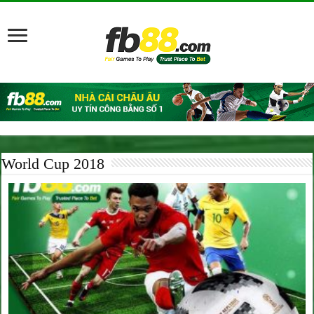
World Cup 2018