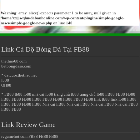
Warning
: array_slice() expects parameter 1 to be array, null given in
/home/xxjiwqhn/dabanhonline.com/wp-content/plugins/simple-google-
news/simple-google-news.php
on line
140
Link Cá Độ Bóng Đá Tại FB88
thethao68.com
betbongdaso.com
* datcuocthethao.net
fb88
QH88
* FB88
fb88
fb88
nhà cái fb88
trang chủ fb88
trang chủ fb88
FB88
FB88
FB88
FB88
FB88
FB88
FB88
FB88
FB88
FB88
FB88
FB88
link fb88
link fb88
FB88
FB88
FB88
FB88
FB88
Nhà cái FB88
Nhà cái FB88
Nhà cái FB88
Nhà cái FB88
FB88
FB88
Link Review Game
rvgamehot.com
FB88
FB88
FB88