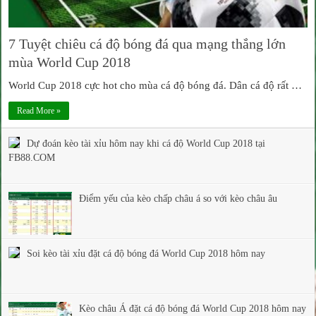
7 Tuyệt chiêu cá độ bóng đá qua mạng thắng lớn
mùa World Cup 2018
World Cup 2018 cực hot cho mùa cá độ bóng đá. Dân cá độ rất …
Read More »
Dự đoán kèo tài xỉu hôm nay khi cá độ World Cup 2018 tại
FB88.COM
Điểm yếu của kèo chấp châu á so với kèo châu âu
Soi kèo tài xỉu đặt cá độ bóng đá World Cup 2018 hôm nay
Kèo châu Á đặt cá độ bóng đá World Cup 2018 hôm nay