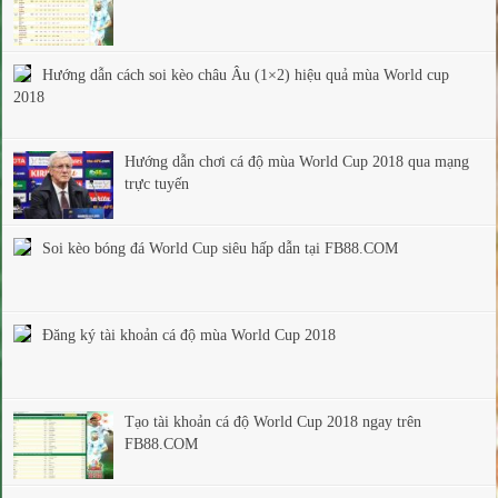
Hướng dẫn cách soi kèo châu Âu (1×2) hiệu quả mùa World cup
2018
Hướng dẫn chơi cá độ mùa World Cup 2018 qua mạng
trực tuyến
Soi kèo bóng đá World Cup siêu hấp dẫn tại FB88.COM
Đăng ký tài khoản cá độ mùa World Cup 2018
Tạo tài khoản cá độ World Cup 2018 ngay trên
FB88.COM